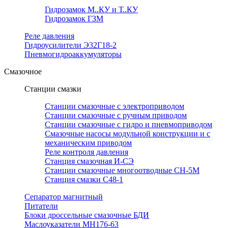
Гидрозамок М..КУ и Т..КУ
Гидрозамок ГЗМ
Реле давления
Гидроусилители Э32Г18-2
Пневмогидроаккумуляторы
Смазочное
Станции смазки
Станции смазочные с электроприводом
Станции смазочные с ручным приводом
Станции смазочные с гидро и пневмоприводом
Смазочные насосы модульной конструкции и с
механическим приводом
Реле контроля давления
Станция смазочная И-СЭ
Станции смазочные многоотводные СН-5М
Станция смазки С48-1
Сепаратор магнитный
Питатели
Блоки дроссельные смазочные БДИ
Маслоуказатели МН176-63