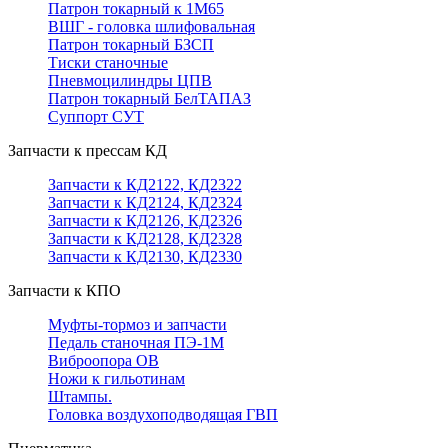
Патрон токарный к 1М65
ВШГ - головка шлифовальная
Патрон токарный БЗСП
Тиски станочные
Пневмоцилиндры ЦПВ
Патрон токарный БелТАПАЗ
Суппорт СУТ
Запчасти к прессам КД
Запчасти к КД2122, КД2322
Запчасти к КД2124, КД2324
Запчасти к КД2126, КД2326
Запчасти к КД2128, КД2328
Запчасти к КД2130, КД2330
Запчасти к КПО
Муфты-тормоз и запчасти
Педаль станочная ПЭ-1М
Виброопора ОВ
Ножи к гильотинам
Штампы.
Головка воздухоподводящая ГВП