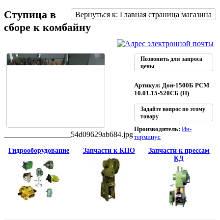
Ступица в
Вернуться к: Главная страница магазина
сборе к комбайну
Позвонить для запроса
цены
Артикул: Дон-1500Б РСМ
10.01.15-520СБ (Н)
Задайте вопрос по этому
товару
Производитель:
Ин-
_________________54d09629ab684.jpg
терминус
Гидрооборудование
Запчасти к КПО
Запчасти к прессам
КД