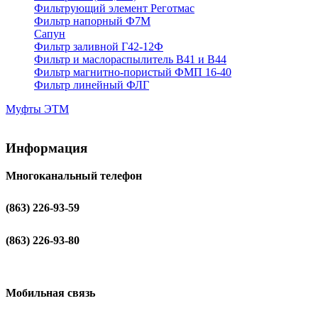
Фильтрующий элемент Реготмас
Фильтр напорный Ф7М
Сапун
Фильтр заливной Г42-12Ф
Фильтр и маслораспылитель В41 и В44
Фильтр магнитно-пористый ФМП 16-40
Фильтр линейный ФЛГ
Муфты ЭТМ
Информация
Многоканальный телефон
(863) 226-93-59
(863) 226-93-80
Мобильная связь