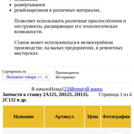
развёртывания
резьбонарезания в различных материалах.
Позволяет использовать различные приспособления и
инструменты, расширяющие его технологические
возможности.
Станок может использоваться в мелкосерийном
производстве, на малых предприятиях, в ремонтных
мастерских.
Сортировать по
Производитель:
Название товара +/-
Ин-терминус
В начало
Назад
1
2
3
4
Вперёд
В конец
Запчасти к станку 2А125, 2Н125, 2Н135,
Страница 1 из 4
2С132 и др.
Название
Артикул
Цена
Фотография