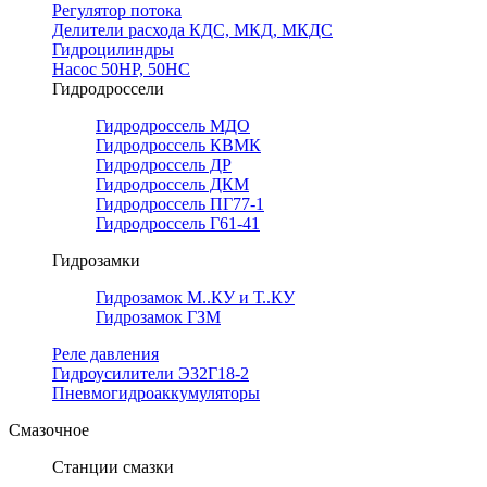
Регулятор потока
Делители расхода КДС, МКД, МКДС
Гидроцилиндры
Насос 50НР, 50НС
Гидродроссели
Гидродроссель МДО
Гидродроссель КВМК
Гидродроссель ДР
Гидродроссель ДКМ
Гидродроссель ПГ77-1
Гидродроссель Г61-41
Гидрозамки
Гидрозамок М..КУ и Т..КУ
Гидрозамок ГЗМ
Реле давления
Гидроусилители Э32Г18-2
Пневмогидроаккумуляторы
Смазочное
Станции смазки