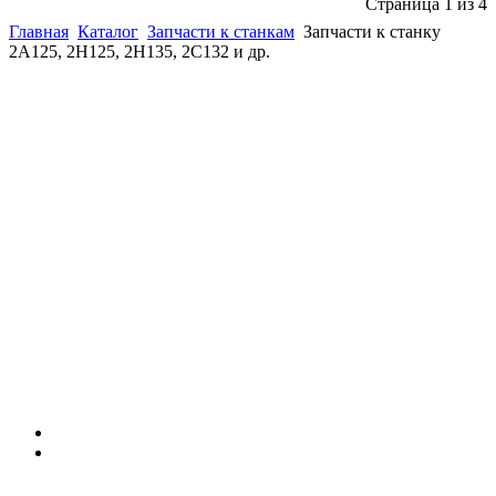
Страница 1 из 4
Главная
Каталог
Запчасти к станкам
Запчасти к станку
2А125, 2Н125, 2Н135, 2С132 и др.
(863)
226-93-
59
(863)
226-93-
80