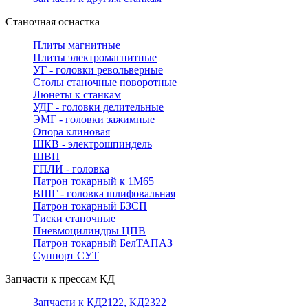
Станочная оснастка
Плиты магнитные
Плиты электромагнитные
УГ - головки револьверные
Столы станочные поворотные
Люнеты к станкам
УДГ - головки делительные
ЭМГ - головки зажимные
Опора клиновая
ШКВ - электрошпиндель
ШВП
ГПЛИ - головка
Патрон токарный к 1М65
ВШГ - головка шлифовальная
Патрон токарный БЗСП
Тиски станочные
Пневмоцилиндры ЦПВ
Патрон токарный БелТАПАЗ
Суппорт СУТ
Запчасти к прессам КД
Запчасти к КД2122, КД2322