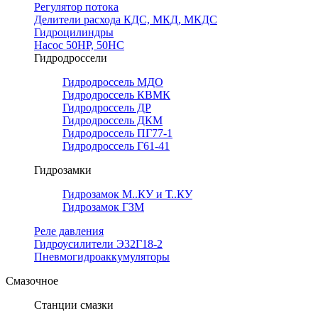
Регулятор потока
Делители расхода КДС, МКД, МКДС
Гидроцилиндры
Насос 50НР, 50НС
Гидродроссели
Гидродроссель МДО
Гидродроссель КВМК
Гидродроссель ДР
Гидродроссель ДКМ
Гидродроссель ПГ77-1
Гидродроссель Г61-41
Гидрозамки
Гидрозамок М..КУ и Т..КУ
Гидрозамок ГЗМ
Реле давления
Гидроусилители Э32Г18-2
Пневмогидроаккумуляторы
Смазочное
Станции смазки