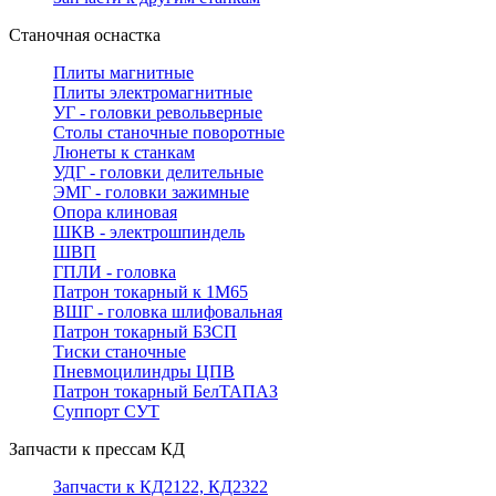
Станочная оснастка
Плиты магнитные
Плиты электромагнитные
УГ - головки револьверные
Столы станочные поворотные
Люнеты к станкам
УДГ - головки делительные
ЭМГ - головки зажимные
Опора клиновая
ШКВ - электрошпиндель
ШВП
ГПЛИ - головка
Патрон токарный к 1М65
ВШГ - головка шлифовальная
Патрон токарный БЗСП
Тиски станочные
Пневмоцилиндры ЦПВ
Патрон токарный БелТАПАЗ
Суппорт СУТ
Запчасти к прессам КД
Запчасти к КД2122, КД2322