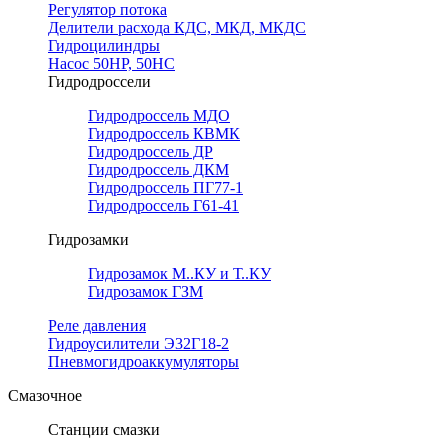
Регулятор потока
Делители расхода КДС, МКД, МКДС
Гидроцилиндры
Насос 50НР, 50НС
Гидродроссели
Гидродроссель МДО
Гидродроссель КВМК
Гидродроссель ДР
Гидродроссель ДКМ
Гидродроссель ПГ77-1
Гидродроссель Г61-41
Гидрозамки
Гидрозамок М..КУ и Т..КУ
Гидрозамок ГЗМ
Реле давления
Гидроусилители Э32Г18-2
Пневмогидроаккумуляторы
Смазочное
Станции смазки