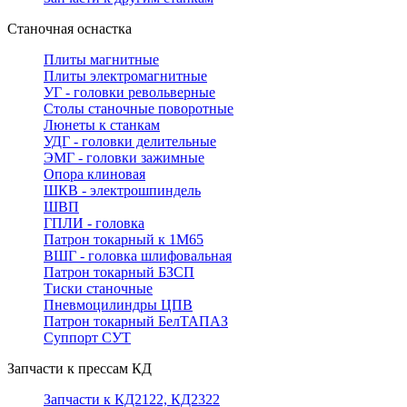
Станочная оснастка
Плиты магнитные
Плиты электромагнитные
УГ - головки револьверные
Столы станочные поворотные
Люнеты к станкам
УДГ - головки делительные
ЭМГ - головки зажимные
Опора клиновая
ШКВ - электрошпиндель
ШВП
ГПЛИ - головка
Патрон токарный к 1М65
ВШГ - головка шлифовальная
Патрон токарный БЗСП
Тиски станочные
Пневмоцилиндры ЦПВ
Патрон токарный БелТАПАЗ
Суппорт СУТ
Запчасти к прессам КД
Запчасти к КД2122, КД2322