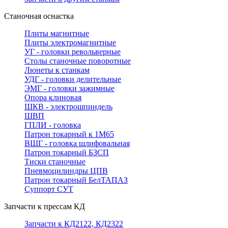
Станочная оснастка
Плиты магнитные
Плиты электромагнитные
УГ - головки револьверные
Столы станочные поворотные
Люнеты к станкам
УДГ - головки делительные
ЭМГ - головки зажимные
Опора клиновая
ШКВ - электрошпиндель
ШВП
ГПЛИ - головка
Патрон токарный к 1М65
ВШГ - головка шлифовальная
Патрон токарный БЗСП
Тиски станочные
Пневмоцилиндры ЦПВ
Патрон токарный БелТАПАЗ
Суппорт СУТ
Запчасти к прессам КД
Запчасти к КД2122, КД2322