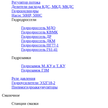
Регулятор потока
Делители расхода КДС, МКД, МКДС
Гидроцилиндры
Насос 50НР, 50НС
Гидродроссели
Гидродроссель МДО
Гидродроссель КВМК
Гидродроссель ДР
Гидродроссель ДКМ
Гидродроссель ПГ77-1
Гидродроссель Г61-41
Гидрозамки
Гидрозамок М..КУ и Т..КУ
Гидрозамок ГЗМ
Реле давления
Гидроусилители Э32Г18-2
Пневмогидроаккумуляторы
Смазочное
Станции смазки