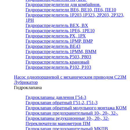
Гидрораспределители для комбайнов.
Гидрораспределители ВЕ6, ВЕ10, ПЕ6, ПЕ10
Гидрораспределитель 1Р203,1Р323, 2Р203, 2Р323,
1РН
Гидрораспределитель ВЕХ, ВХ
Гидрораспределитель 1РЕ6, 1РЕ10
Гидрораспределитель РХ, 1РХ
Гидрораспределитель 1РМР, ВМР
Гидрораспределитель ВЕ43
Гидрораспределитель 1РММ, ВММ
Гидрораспределитель Р503, Р803
Гидрораспределитель крановый
Гидрораспределитель Р102, Р103
Насос однопоршневой с механическим приводом С23М
Лубрикатор
Гидроклапана
Гидроклапаны давления Г54-3
Гидроклапан обратный Г51-2, Г51-3
Гидроклапан обратный модульного монтажа КОМ
Гидроклапан предохранительный 10-, 20-, 32-.
Гидроклапаны редукционные 10-, 20-, 32-
Переключатели манометров ПМ
Гидроклапан предохранительный МКПВ