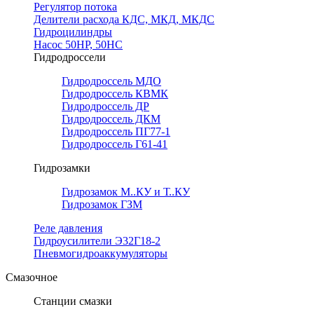
Регулятор потока
Делители расхода КДС, МКД, МКДС
Гидроцилиндры
Насос 50НР, 50НС
Гидродроссели
Гидродроссель МДО
Гидродроссель КВМК
Гидродроссель ДР
Гидродроссель ДКМ
Гидродроссель ПГ77-1
Гидродроссель Г61-41
Гидрозамки
Гидрозамок М..КУ и Т..КУ
Гидрозамок ГЗМ
Реле давления
Гидроусилители Э32Г18-2
Пневмогидроаккумуляторы
Смазочное
Станции смазки