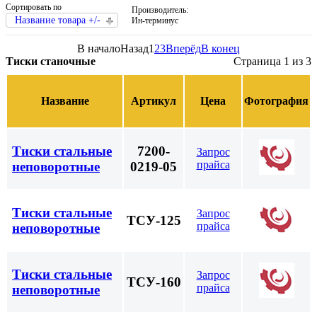
Сортировать по
Производитель:
Название товара +/-
Ин-терминус
В начало
Назад
1
2
3
Вперёд
В конец
Тиски станочные
Страница 1 из 3
Название
Артикул
Цена
Фотография
Тиски стальные
7200-
Запрос
прайса
неповоротные
0219-05
Тиски стальные
Запрос
ТСУ-125
прайса
неповоротные
Тиски стальные
Запрос
ТСУ-160
прайса
неповоротные