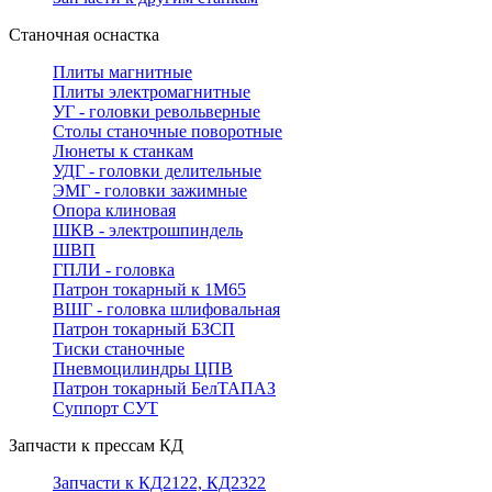
Станочная оснастка
Плиты магнитные
Плиты электромагнитные
УГ - головки револьверные
Столы станочные поворотные
Люнеты к станкам
УДГ - головки делительные
ЭМГ - головки зажимные
Опора клиновая
ШКВ - электрошпиндель
ШВП
ГПЛИ - головка
Патрон токарный к 1М65
ВШГ - головка шлифовальная
Патрон токарный БЗСП
Тиски станочные
Пневмоцилиндры ЦПВ
Патрон токарный БелТАПАЗ
Суппорт СУТ
Запчасти к прессам КД
Запчасти к КД2122, КД2322