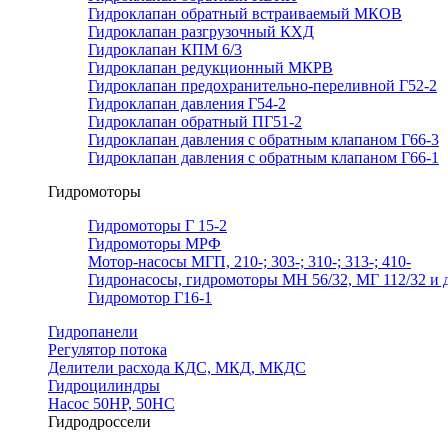
Гидроклапан обратный встраиваемый МКОВ
Гидроклапан разгрузочный КХД
Гидроклапан КПМ 6/3
Гидроклапан редукционный МКРВ
Гидроклапан предохранительно-переливной Г52-2
Гидроклапан давления Г54-2
Гидроклапан обратный ПГ51-2
Гидроклапан давления с обратным клапаном Г66-3
Гидроклапан давления с обратным клапаном Г66-1
Гидромоторы
Гидромоторы Г 15-2
Гидромоторы МРФ
Мотор-насосы МГП, 210-; 303-; 310-; 313-; 410-
Гидронасосы, гидромоторы МН 56/32, МГ 112/32 и д
Гидромотор Г16-1
Гидропанели
Регулятор потока
Делители расхода КДС, МКД, МКДС
Гидроцилиндры
Насос 50НР, 50НС
Гидродроссели