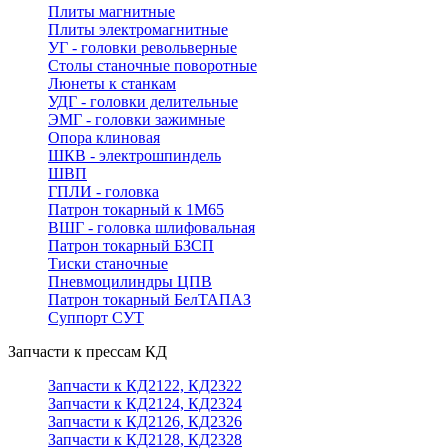
Плиты магнитные
Плиты электромагнитные
УГ - головки револьверные
Столы станочные поворотные
Люнеты к станкам
УДГ - головки делительные
ЭМГ - головки зажимные
Опора клиновая
ШКВ - электрошпиндель
ШВП
ГПЛИ - головка
Патрон токарный к 1М65
ВШГ - головка шлифовальная
Патрон токарный БЗСП
Тиски станочные
Пневмоцилиндры ЦПВ
Патрон токарный БелТАПАЗ
Суппорт СУТ
Запчасти к прессам КД
Запчасти к КД2122, КД2322
Запчасти к КД2124, КД2324
Запчасти к КД2126, КД2326
Запчасти к КД2128, КД2328