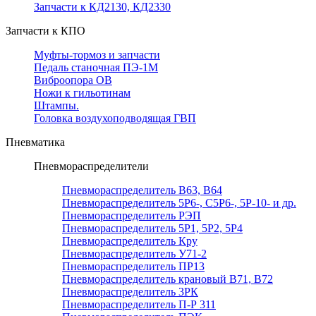
Запчасти к КД2130, КД2330
Запчасти к КПО
Муфты-тормоз и запчасти
Педаль станочная ПЭ-1М
Виброопора ОВ
Ножи к гильотинам
Штампы.
Головка воздухоподводящая ГВП
Пневматика
Пневмораспределители
Пневмораспределитель В63, В64
Пневмораспределитель 5Р6-, С5Р6-, 5Р-10- и др.
Пневмораспределитель РЭП
Пневмораспределитель 5Р1, 5Р2, 5Р4
Пневмораспределитель Кру
Пневмораспределитель У71-2
Пневмораспределитель ПР13
Пневмораспределитель крановый В71, В72
Пневмораспределитель 3РК
Пневмораспределитель П-Р 311