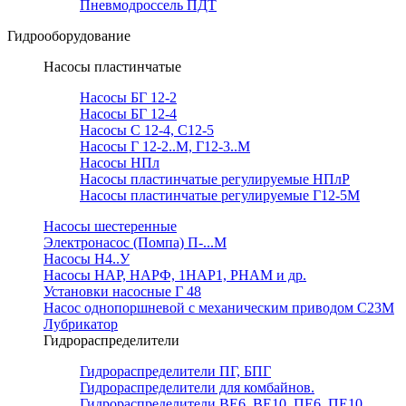
Пневмодроссель ПДТ
Гидрооборудование
Насосы пластинчатые
Насосы БГ 12-2
Насосы БГ 12-4
Насосы С 12-4, С12-5
Насосы Г 12-2..М, Г12-3..М
Насосы НПл
Насосы пластинчатые регулируемые НПлР
Насосы пластинчатые регулируемые Г12-5М
Насосы шестеренные
Электронасос (Помпа) П-...М
Насосы Н4..У
Насосы НАР, НАРФ, 1НАР1, РНАМ и др.
Установки насосные Г 48
Насос однопоршневой с механическим приводом С23М
Лубрикатор
Гидрораспределители
Гидрораспределители ПГ, БПГ
Гидрораспределители для комбайнов.
Гидрораспределители ВЕ6, ВЕ10, ПЕ6, ПЕ10