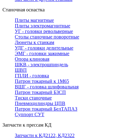
Станочная оснастка
Плиты магнитные
Плиты электромагнитные
УГ - головки револьверные
Столы станочные поворотные
Люнеты к станкам
УДГ - головки делительные
ЭМГ - головки зажимные
Опора клиновая
ШКВ - электрошпиндель
ШВП
ГПЛИ - головка
Патрон токарный к 1М65
ВШГ - головка шлифовальная
Патрон токарный БЗСП
Тиски станочные
Пневмоцилиндры ЦПВ
Патрон токарный БелТАПАЗ
Суппорт СУТ
Запчасти к прессам КД
Запчасти к КД2122, КД2322