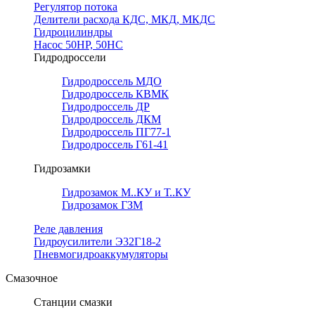
Регулятор потока
Делители расхода КДС, МКД, МКДС
Гидроцилиндры
Насос 50НР, 50НС
Гидродроссели
Гидродроссель МДО
Гидродроссель КВМК
Гидродроссель ДР
Гидродроссель ДКМ
Гидродроссель ПГ77-1
Гидродроссель Г61-41
Гидрозамки
Гидрозамок М..КУ и Т..КУ
Гидрозамок ГЗМ
Реле давления
Гидроусилители Э32Г18-2
Пневмогидроаккумуляторы
Смазочное
Станции смазки