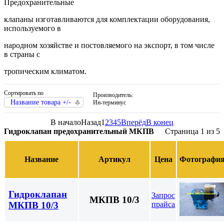
Предохранительные
клапаны изготавливаются для комплектации оборудования,
используемого в
народном хозяйстве и постовляемого на экспорт, в том числе
в страны с
тропическим климатом.
Сортировать по
Производитель:
Название товара +/-
Ин-терминус
В начало
Назад
1
2
3
4
5
Вперёд
В конец
Гидроклапан предохранительный МКПВ
Страница 1 из 5
Название
Артикул
Цена
Фотографи
Гидроклапан
Запрос
МКПВ 10/3
прайса
МКПВ 10/3