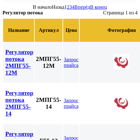
В начало
Назад
1
2
3
4
Вперёд
В конец
Регулятор потока
Страница 1 из 4
Название
Артикул
Цена
Фотография
Регулятор
потока
2МПГ55-
Запрос
прайса
2МПГ55-
12М
12М
Регулятор
потока
2МПГ55-
Запрос
прайса
2МПГ55-
14
14
Регулятор
Запрос