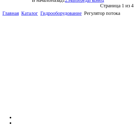
В начало
Назад
1
2
3
4
Вперёд
В конец
Страница 1 из 4
Главная
Каталог
Гидрооборудование
Регулятор потока
(863)
226-93-
59
(863)
226-93-
80