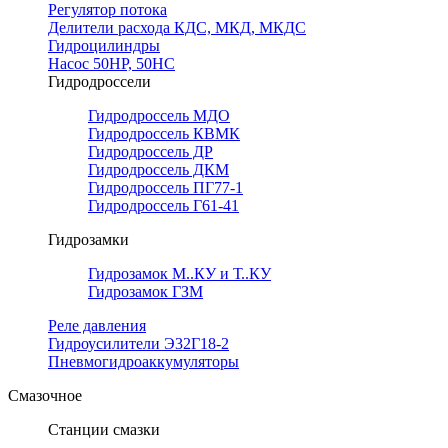
Регулятор потока
Делители расхода КДС, МКД, МКДС
Гидроцилиндры
Насос 50НР, 50НС
Гидродроссели
Гидродроссель МДО
Гидродроссель КВМК
Гидродроссель ДР
Гидродроссель ДКМ
Гидродроссель ПГ77-1
Гидродроссель Г61-41
Гидрозамки
Гидрозамок М..КУ и Т..КУ
Гидрозамок ГЗМ
Реле давления
Гидроусилители Э32Г18-2
Пневмогидроаккумуляторы
Смазочное
Станции смазки