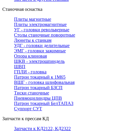
Станочная оснастка
Плиты магнитные
Плиты электромагнитные
УГ - головки револьверные
Столы станочные поворотные
Люнеты к станкам
УДГ - головки делительные
ЭМГ - головки зажимные
Опора клиновая
ШКВ - электрошпиндель
ШВП
ГПЛИ - головка
Патрон токарный к 1М65
ВШГ - головка шлифовальная
Патрон токарный БЗСП
Тиски станочные
Пневмоцилиндры ЦПВ
Патрон токарный БелТАПАЗ
Суппорт СУТ
Запчасти к прессам КД
Запчасти к КД2122, КД2322