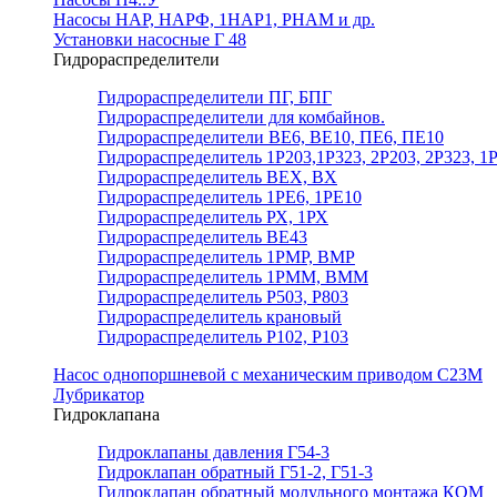
Насосы НАР, НАРФ, 1НАР1, РНАМ и др.
Установки насосные Г 48
Гидрораспределители
Гидрораспределители ПГ, БПГ
Гидрораспределители для комбайнов.
Гидрораспределители ВЕ6, ВЕ10, ПЕ6, ПЕ10
Гидрораспределитель 1Р203,1Р323, 2Р203, 2Р323, 1
Гидрораспределитель ВЕХ, ВХ
Гидрораспределитель 1РЕ6, 1РЕ10
Гидрораспределитель РХ, 1РХ
Гидрораспределитель ВЕ43
Гидрораспределитель 1РМР, ВМР
Гидрораспределитель 1РММ, ВММ
Гидрораспределитель Р503, Р803
Гидрораспределитель крановый
Гидрораспределитель Р102, Р103
Насос однопоршневой с механическим приводом С23М
Лубрикатор
Гидроклапана
Гидроклапаны давления Г54-3
Гидроклапан обратный Г51-2, Г51-3
Гидроклапан обратный модульного монтажа КОМ