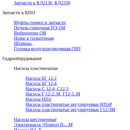
Запчасти к КД2130, КД2330
Запчасти к КПО
Муфты-тормоз и запчасти
Педаль станочная ПЭ-1М
Виброопора ОВ
Ножи к гильотинам
Штампы.
Головка воздухоподводящая ГВП
Гидрооборудование
Насосы пластинчатые
Насосы БГ 12-2
Насосы БГ 12-4
Насосы С 12-4, С12-5
Насосы Г 12-2..М, Г12-3..М
Насосы НПл
Насосы пластинчатые регулируемые НПлР
Насосы пластинчатые регулируемые Г12-5М
Насосы шестеренные
Электронасос (Помпа) П-...М
Насосы Н4..У