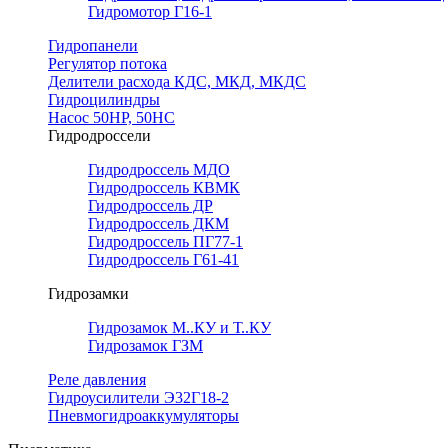
Гидромотор Г16-1
Гидропанели
Регулятор потока
Делители расхода КДС, МКД, МКДС
Гидроцилиндры
Насос 50НР, 50НС
Гидродроссели
Гидродроссель МДО
Гидродроссель КВМК
Гидродроссель ДР
Гидродроссель ДКМ
Гидродроссель ПГ77-1
Гидродроссель Г61-41
Гидрозамки
Гидрозамок М..КУ и Т..КУ
Гидрозамок ГЗМ
Реле давления
Гидроусилители Э32Г18-2
Пневмогидроаккумуляторы