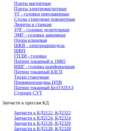
Плиты магнитные
Плиты электромагнитные
УГ - головки револьверные
Столы станочные поворотные
Люнеты к станкам
УДГ - головки делительные
ЭМГ - головки зажимные
Опора клиновая
ШКВ - электрошпиндель
ШВП
ГПЛИ - головка
Патрон токарный к 1М65
ВШГ - головка шлифовальная
Патрон токарный БЗСП
Тиски станочные
Пневмоцилиндры ЦПВ
Патрон токарный БелТАПАЗ
Суппорт СУТ
Запчасти к прессам КД
Запчасти к КД2122, КД2322
Запчасти к КД2124, КД2324
Запчасти к КД2126, КД2326
Запчасти к КД2128, КД2328