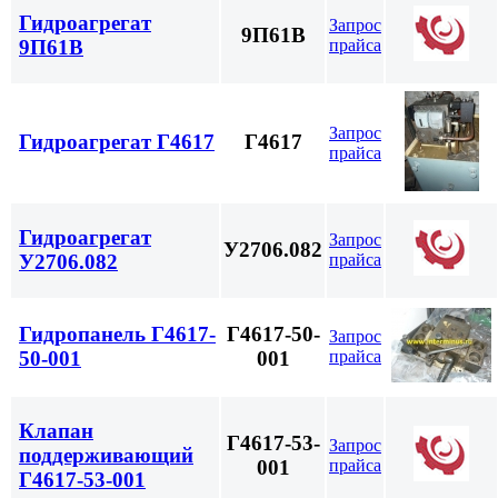
Гидроагрегат
Запрос
9П61В
прайса
9П61В
Запрос
Гидроагрегат Г4617
Г4617
прайса
Гидроагрегат
Запрос
У2706.082
прайса
У2706.082
Гидропанель Г4617-
Г4617-50-
Запрос
прайса
50-001
001
Клапан
Г4617-53-
Запрос
поддерживающий
прайса
001
Г4617-53-001