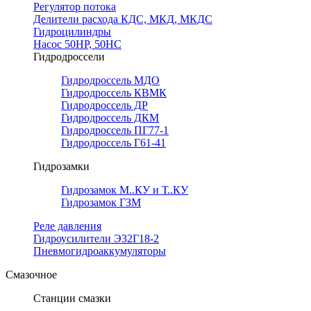
Регулятор потока
Делители расхода КДС, МКД, МКДС
Гидроцилиндры
Насос 50НР, 50НС
Гидродроссели
Гидродроссель МДО
Гидродроссель КВМК
Гидродроссель ДР
Гидродроссель ДКМ
Гидродроссель ПГ77-1
Гидродроссель Г61-41
Гидрозамки
Гидрозамок М..КУ и Т..КУ
Гидрозамок ГЗМ
Реле давления
Гидроусилители Э32Г18-2
Пневмогидроаккумуляторы
Смазочное
Станции смазки