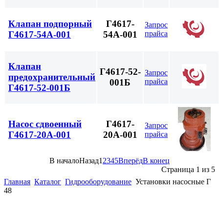
Клапан подпорный
Г4617-
Запрос
прайса
Г4617-54А-001
54А-001
Клапан
Г4617-52-
Запрос
предохранительный
прайса
001Б
Г4617-52-001Б
Насос сдвоенный
Г4617-
Запрос
Г4617-20А-001
20А-001
прайса
В начало
Назад
1
2
3
4
5
Вперёд
В конец
Страница 1 из 5
Главная
Каталог
Гидрооборудование
Установки насосные Г
48
(863)