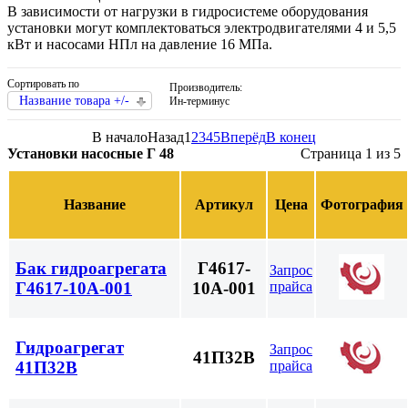
В зависимости от нагрузки в гидросистеме оборудования
установки могут комплектоваться электродвигателями 4 и 5,5
кВт и насосами НПл на давление 16 МПа.
Сортировать по
Производитель:
Название товара +/-
Ин-терминус
В начало
Назад
1
2
3
4
5
Вперёд
В конец
Установки насосные Г 48
Страница 1 из 5
Название
Артикул
Цена
Фотография
Бак гидроагрегата
Г4617-
Запрос
прайса
Г4617-10А-001
10А-001
Гидроагрегат
Запрос
41П32В
прайса
41П32В