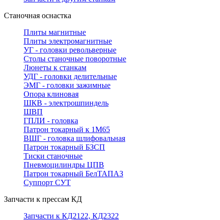
Станочная оснастка
Плиты магнитные
Плиты электромагнитные
УГ - головки револьверные
Столы станочные поворотные
Люнеты к станкам
УДГ - головки делительные
ЭМГ - головки зажимные
Опора клиновая
ШКВ - электрошпиндель
ШВП
ГПЛИ - головка
Патрон токарный к 1М65
ВШГ - головка шлифовальная
Патрон токарный БЗСП
Тиски станочные
Пневмоцилиндры ЦПВ
Патрон токарный БелТАПАЗ
Суппорт СУТ
Запчасти к прессам КД
Запчасти к КД2122, КД2322