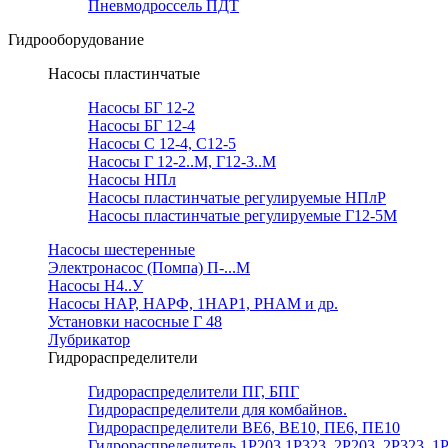
Пневмодроссель ПДТ
Гидрооборудование
Насосы пластинчатые
Насосы БГ 12-2
Насосы БГ 12-4
Насосы С 12-4, С12-5
Насосы Г 12-2..М, Г12-3..М
Насосы НПл
Насосы пластинчатые регулируемые НПлР
Насосы пластинчатые регулируемые Г12-5М
Насосы шестеренные
Электронасос (Помпа) П-...М
Насосы Н4..У
Насосы НАР, НАРФ, 1НАР1, РНАМ и др.
Установки насосные Г 48
Лубрикатор
Гидрораспределители
Гидрораспределители ПГ, БПГ
Гидрораспределители для комбайнов.
Гидрораспределители ВЕ6, ВЕ10, ПЕ6, ПЕ10
Гидрораспределитель 1Р203,1Р323, 2Р203, 2Р323, 1