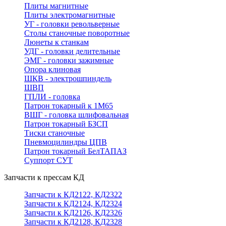
Плиты магнитные
Плиты электромагнитные
УГ - головки револьверные
Столы станочные поворотные
Люнеты к станкам
УДГ - головки делительные
ЭМГ - головки зажимные
Опора клиновая
ШКВ - электрошпиндель
ШВП
ГПЛИ - головка
Патрон токарный к 1М65
ВШГ - головка шлифовальная
Патрон токарный БЗСП
Тиски станочные
Пневмоцилиндры ЦПВ
Патрон токарный БелТАПАЗ
Суппорт СУТ
Запчасти к прессам КД
Запчасти к КД2122, КД2322
Запчасти к КД2124, КД2324
Запчасти к КД2126, КД2326
Запчасти к КД2128, КД2328