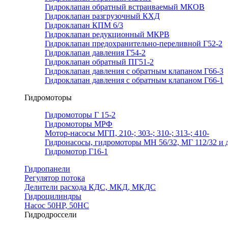
Гидроклапан обратный встраиваемый МКОВ
Гидроклапан разгрузочный КХД
Гидроклапан КПМ 6/3
Гидроклапан редукционный МКРВ
Гидроклапан предохранительно-переливной Г52-2
Гидроклапан давления Г54-2
Гидроклапан обратный ПГ51-2
Гидроклапан давления с обратным клапаном Г66-3
Гидроклапан давления с обратным клапаном Г66-1
Гидромоторы
Гидромоторы Г 15-2
Гидромоторы МРФ
Мотор-насосы МГП, 210-; 303-; 310-; 313-; 410-
Гидронасосы, гидромоторы МН 56/32, МГ 112/32 и д
Гидромотор Г16-1
Гидропанели
Регулятор потока
Делители расхода КДС, МКД, МКДС
Гидроцилиндры
Насос 50НР, 50НС
Гидродроссели