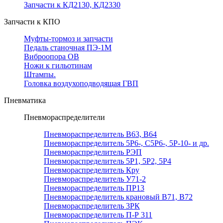
Запчасти к КД2130, КД2330
Запчасти к КПО
Муфты-тормоз и запчасти
Педаль станочная ПЭ-1М
Виброопора ОВ
Ножи к гильотинам
Штампы.
Головка воздухоподводящая ГВП
Пневматика
Пневмораспределители
Пневмораспределитель В63, В64
Пневмораспределитель 5Р6-, С5Р6-, 5Р-10- и др.
Пневмораспределитель РЭП
Пневмораспределитель 5Р1, 5Р2, 5Р4
Пневмораспределитель Кру
Пневмораспределитель У71-2
Пневмораспределитель ПР13
Пневмораспределитель крановый В71, В72
Пневмораспределитель 3РК
Пневмораспределитель П-Р 311