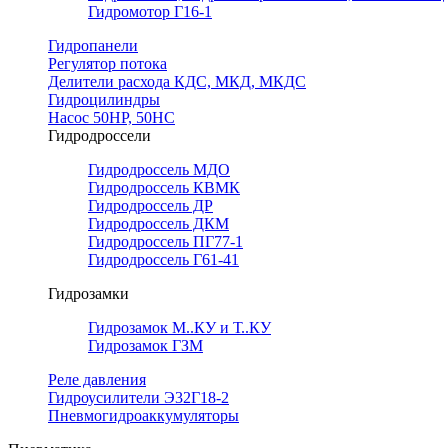
Гидромотор Г16-1
Гидропанели
Регулятор потока
Делители расхода КДС, МКД, МКДС
Гидроцилиндры
Насос 50НР, 50НС
Гидродроссели
Гидродроссель МДО
Гидродроссель КВМК
Гидродроссель ДР
Гидродроссель ДКМ
Гидродроссель ПГ77-1
Гидродроссель Г61-41
Гидрозамки
Гидрозамок М..КУ и Т..КУ
Гидрозамок ГЗМ
Реле давления
Гидроусилители Э32Г18-2
Пневмогидроаккумуляторы