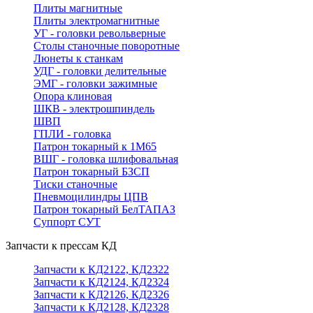
Плиты магнитные
Плиты электромагнитные
УГ - головки револьверные
Столы станочные поворотные
Люнеты к станкам
УДГ - головки делительные
ЭМГ - головки зажимные
Опора клиновая
ШКВ - электрошпиндель
ШВП
ГПЛИ - головка
Патрон токарный к 1М65
ВШГ - головка шлифовальная
Патрон токарный БЗСП
Тиски станочные
Пневмоцилиндры ЦПВ
Патрон токарный БелТАПАЗ
Суппорт СУТ
Запчасти к прессам КД
Запчасти к КД2122, КД2322
Запчасти к КД2124, КД2324
Запчасти к КД2126, КД2326
Запчасти к КД2128, КД2328