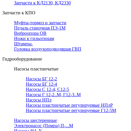
Запчасти к КД2130, КД2330
Запчасти к КПО
Муфты-тормоз и запчасти
Педаль станочная ПЭ-1М
Виброопора ОВ
Ножи к гильотинам
Штампы.
Головка воздухоподводящая ГВП
Гидрооборудование
Насосы пластинчатые
Насосы БГ 12-2
Насосы БГ 12-4
Насосы С 12-4, С12-5
Насосы Г 12-2..М, Г12-3..М
Насосы НПл
Насосы пластинчатые регулируемые НПлР
Насосы пластинчатые регулируемые Г12-5М
Насосы шестеренные
Электронасос (Помпа) П-...М
Насосы Н4..У