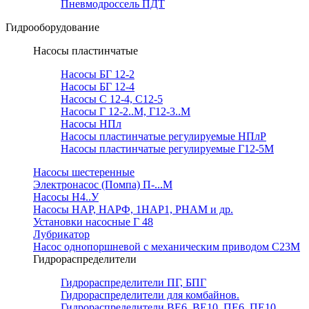
Пневмодроссель ПДТ
Гидрооборудование
Насосы пластинчатые
Насосы БГ 12-2
Насосы БГ 12-4
Насосы С 12-4, С12-5
Насосы Г 12-2..М, Г12-3..М
Насосы НПл
Насосы пластинчатые регулируемые НПлР
Насосы пластинчатые регулируемые Г12-5М
Насосы шестеренные
Электронасос (Помпа) П-...М
Насосы Н4..У
Насосы НАР, НАРФ, 1НАР1, РНАМ и др.
Установки насосные Г 48
Лубрикатор
Насос однопоршневой с механическим приводом С23М
Гидрораспределители
Гидрораспределители ПГ, БПГ
Гидрораспределители для комбайнов.
Гидрораспределители ВЕ6, ВЕ10, ПЕ6, ПЕ10