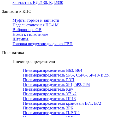
Запчасти к КД2130, КД2330
Запчасти к КПО
Муфты-тормоз и запчасти
Педаль станочная ПЭ-1М
Виброопора ОВ
Ножи к гильотинам
Штампы.
Головка воздухоподводящая ГВП
Пневматика
Пневмораспределители
Пневмораспределитель В63, В64
Пневмораспределитель 5Р6-, С5Р6-, 5Р-10- и др.
Пневмораспределитель РЭП
Пневмораспределитель 5Р1, 5Р2, 5Р4
Пневмораспределитель Кру
Пневмораспределитель У71-2
Пневмораспределитель ПР13
Пневмораспределитель крановый В71, В72
Пневмораспределитель 3РК
Пневмораспределитель П-Р 311