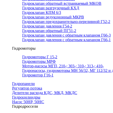
Гидроклапан обратный встраиваемый МКОВ
Гидроклапан разгрузочный КХД
Гидроклапан КПМ 6/3
Гидроклапан редукционный МКРВ
Гидроклапан предохранительно-переливной Г52-2
Гидроклапан давления Г54-2
Гидроклапан обратный ПГ51-2
Гидроклапан давления с обратным клапаном Г66-3
Гидроклапан давления с обратным клапаном Г66-1
Гидромоторы
Гидромоторы Г 15-2
Гидромоторы МРФ
Мотор-насосы МГП, 210-; 303-; 310-; 313-; 410-
Гидронасосы, гидромоторы МН 56/32, МГ 112/32 и д
Гидромотор Г16-1
Гидропанели
Регулятор потока
Делители расхода КДС, МКД, МКДС
Гидроцилиндры
Насос 50НР, 50НС
Гидродроссели