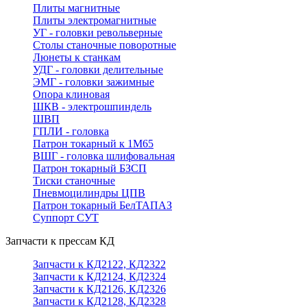
Плиты магнитные
Плиты электромагнитные
УГ - головки револьверные
Столы станочные поворотные
Люнеты к станкам
УДГ - головки делительные
ЭМГ - головки зажимные
Опора клиновая
ШКВ - электрошпиндель
ШВП
ГПЛИ - головка
Патрон токарный к 1М65
ВШГ - головка шлифовальная
Патрон токарный БЗСП
Тиски станочные
Пневмоцилиндры ЦПВ
Патрон токарный БелТАПАЗ
Суппорт СУТ
Запчасти к прессам КД
Запчасти к КД2122, КД2322
Запчасти к КД2124, КД2324
Запчасти к КД2126, КД2326
Запчасти к КД2128, КД2328