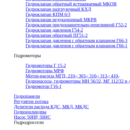
Гидроклапан обратный встраиваемый МКОВ
Гидроклапан разгрузочный КХД
Гидроклапан КПМ 6/3
Гидроклапан редукционный МКРВ
Гидроклапан предохранительно-переливной Г52-2
Гидроклапан давления Г54-2
Гидроклапан обратный ПГ51-2
Гидроклапан давления с обратным клапаном Г66-3
Гидроклапан давления с обратным клапаном Г66-1
Гидромоторы
Гидромоторы Г 15-2
Гидромоторы МРФ
Мотор-насосы МГП, 210-; 303-; 310-; 313-; 410-
Гидронасосы, гидромоторы МН 56/32, МГ 112/32 и д
Гидромотор Г16-1
Гидропанели
Регулятор потока
Делители расхода КДС, МКД, МКДС
Гидроцилиндры
Насос 50НР, 50НС
Гидродроссели