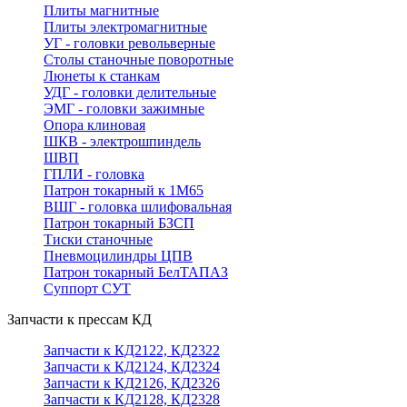
Плиты магнитные
Плиты электромагнитные
УГ - головки револьверные
Столы станочные поворотные
Люнеты к станкам
УДГ - головки делительные
ЭМГ - головки зажимные
Опора клиновая
ШКВ - электрошпиндель
ШВП
ГПЛИ - головка
Патрон токарный к 1М65
ВШГ - головка шлифовальная
Патрон токарный БЗСП
Тиски станочные
Пневмоцилиндры ЦПВ
Патрон токарный БелТАПАЗ
Суппорт СУТ
Запчасти к прессам КД
Запчасти к КД2122, КД2322
Запчасти к КД2124, КД2324
Запчасти к КД2126, КД2326
Запчасти к КД2128, КД2328