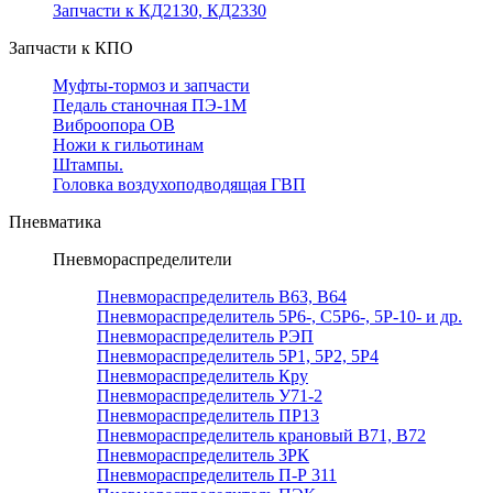
Запчасти к КД2130, КД2330
Запчасти к КПО
Муфты-тормоз и запчасти
Педаль станочная ПЭ-1М
Виброопора ОВ
Ножи к гильотинам
Штампы.
Головка воздухоподводящая ГВП
Пневматика
Пневмораспределители
Пневмораспределитель В63, В64
Пневмораспределитель 5Р6-, С5Р6-, 5Р-10- и др.
Пневмораспределитель РЭП
Пневмораспределитель 5Р1, 5Р2, 5Р4
Пневмораспределитель Кру
Пневмораспределитель У71-2
Пневмораспределитель ПР13
Пневмораспределитель крановый В71, В72
Пневмораспределитель 3РК
Пневмораспределитель П-Р 311