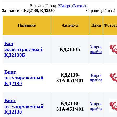
В начало
Назад
1
2
Вперёд
В конец
Запчасти к КД2130, КД2330
Страница 1 из 2
Название
Артикул
Цена
Фотог
Вал
Запрос
эксцентриковый
КД2130Б
прайса
КД2130Б
Винт
КД2130-
Запрос
регулировочный
прайса
31А-051/401
КД2130
Винт
КД2130-
Запрос
регулировочный
прайса
31А-051/401
КД2130