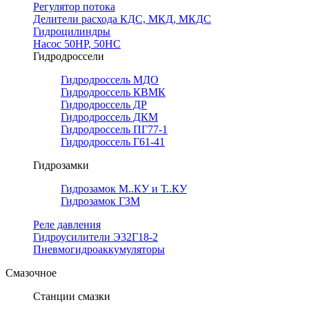
Регулятор потока
Делители расхода КДС, МКД, МКДС
Гидроцилиндры
Насос 50НР, 50НС
Гидродроссели
Гидродроссель МДО
Гидродроссель КВМК
Гидродроссель ДР
Гидродроссель ДКМ
Гидродроссель ПГ77-1
Гидродроссель Г61-41
Гидрозамки
Гидрозамок М..КУ и Т..КУ
Гидрозамок ГЗМ
Реле давления
Гидроусилители Э32Г18-2
Пневмогидроаккумуляторы
Смазочное
Станции смазки