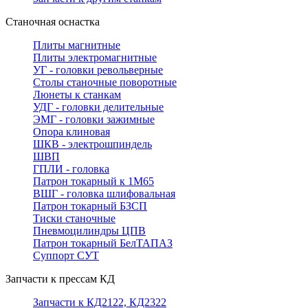
Станочная оснастка
Плиты магнитные
Плиты электромагнитные
УГ - головки револьверные
Столы станочные поворотные
Люнеты к станкам
УДГ - головки делительные
ЭМГ - головки зажимные
Опора клиновая
ШКВ - электрошпиндель
ШВП
ГПЛИ - головка
Патрон токарный к 1М65
ВШГ - головка шлифовальная
Патрон токарный БЗСП
Тиски станочные
Пневмоцилиндры ЦПВ
Патрон токарный БелТАПАЗ
Суппорт СУТ
Запчасти к прессам КД
Запчасти к КД2122, КД2322