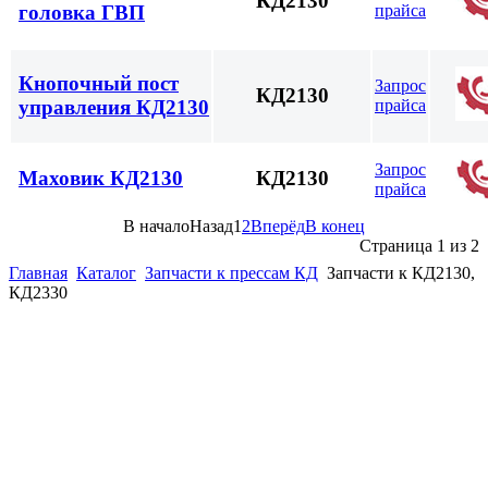
КД2130
прайса
головка ГВП
Кнопочный пост
Запрос
КД2130
прайса
управления КД2130
Запрос
Маховик КД2130
КД2130
прайса
В начало
Назад
1
2
Вперёд
В конец
Страница 1 из 2
Главная
Каталог
Запчасти к прессам КД
Запчасти к КД2130,
КД2330
(863)
226-93-
59