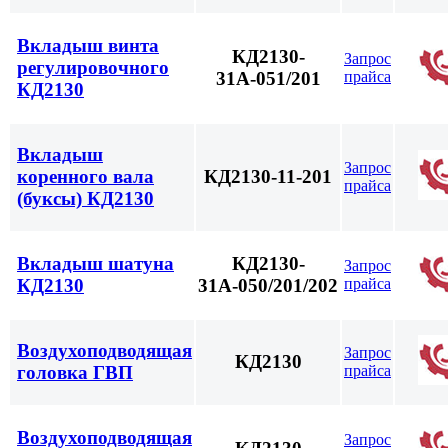
Вкладыш винта
КД2130-
Запрос
регулировочного
прайса
31А-051/201
КД2130
Вкладыш
Запрос
коренного вала
КД2130-11-201
прайса
(буксы) КД2130
Вкладыш шатуна
КД2130-
Запрос
прайса
КД2130
31А-050/201/202
Воздухоподводящая
Запрос
КД2130
прайса
головка ГВП
Воздухоподводящая
Запрос