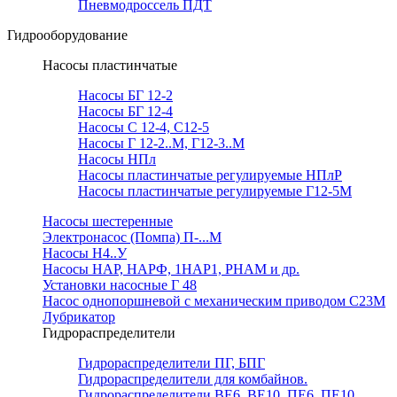
Пневмодроссель ПДТ
Гидрооборудование
Насосы пластинчатые
Насосы БГ 12-2
Насосы БГ 12-4
Насосы С 12-4, С12-5
Насосы Г 12-2..М, Г12-3..М
Насосы НПл
Насосы пластинчатые регулируемые НПлР
Насосы пластинчатые регулируемые Г12-5М
Насосы шестеренные
Электронасос (Помпа) П-...М
Насосы Н4..У
Насосы НАР, НАРФ, 1НАР1, РНАМ и др.
Установки насосные Г 48
Насос однопоршневой с механическим приводом С23М
Лубрикатор
Гидрораспределители
Гидрораспределители ПГ, БПГ
Гидрораспределители для комбайнов.
Гидрораспределители ВЕ6, ВЕ10, ПЕ6, ПЕ10