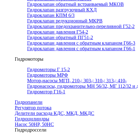
Гидроклапан обратный встраиваемый МКОВ
Гидроклапан разгрузочный КХД
Гидроклапан КПМ 6/3
Гидроклапан редукционный МКРВ
Гидроклапан предохранительно-переливной Г52-2
Гидроклапан давления Г54-2
Гидроклапан обратный ПГ51-2
Гидроклапан давления с обратным клапаном Г66-3
Гидроклапан давления с обратным клапаном Г66-1
Гидромоторы
Гидромоторы Г 15-2
Гидромоторы МРФ
Мотор-насосы МГП, 210-; 303-; 310-; 313-; 410-
Гидронасосы, гидромоторы МН 56/32, МГ 112/32 и д
Гидромотор Г16-1
Гидропанели
Регулятор потока
Делители расхода КДС, МКД, МКДС
Гидроцилиндры
Насос 50НР, 50НС
Гидродроссели