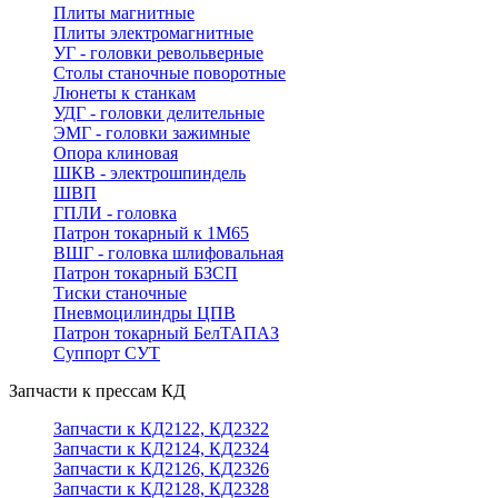
Плиты магнитные
Плиты электромагнитные
УГ - головки револьверные
Столы станочные поворотные
Люнеты к станкам
УДГ - головки делительные
ЭМГ - головки зажимные
Опора клиновая
ШКВ - электрошпиндель
ШВП
ГПЛИ - головка
Патрон токарный к 1М65
ВШГ - головка шлифовальная
Патрон токарный БЗСП
Тиски станочные
Пневмоцилиндры ЦПВ
Патрон токарный БелТАПАЗ
Суппорт СУТ
Запчасти к прессам КД
Запчасти к КД2122, КД2322
Запчасти к КД2124, КД2324
Запчасти к КД2126, КД2326
Запчасти к КД2128, КД2328