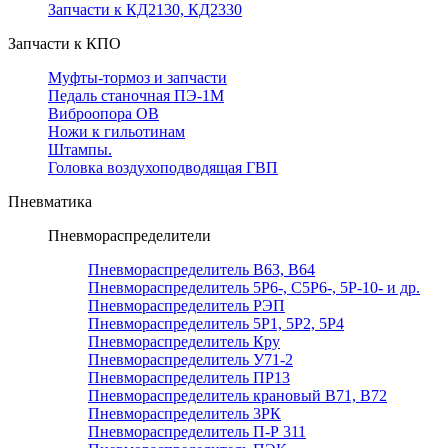
Запчасти к КД2130, КД2330
Запчасти к КПО
Муфты-тормоз и запчасти
Педаль станочная ПЭ-1М
Виброопора ОВ
Ножи к гильотинам
Штампы.
Головка воздухоподводящая ГВП
Пневматика
Пневмораспределители
Пневмораспределитель В63, В64
Пневмораспределитель 5Р6-, С5Р6-, 5Р-10- и др.
Пневмораспределитель РЭП
Пневмораспределитель 5Р1, 5Р2, 5Р4
Пневмораспределитель Кру
Пневмораспределитель У71-2
Пневмораспределитель ПР13
Пневмораспределитель крановый В71, В72
Пневмораспределитель 3РК
Пневмораспределитель П-Р 311