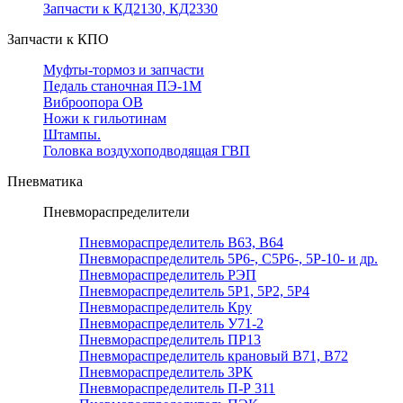
Запчасти к КД2130, КД2330
Запчасти к КПО
Муфты-тормоз и запчасти
Педаль станочная ПЭ-1М
Виброопора ОВ
Ножи к гильотинам
Штампы.
Головка воздухоподводящая ГВП
Пневматика
Пневмораспределители
Пневмораспределитель В63, В64
Пневмораспределитель 5Р6-, С5Р6-, 5Р-10- и др.
Пневмораспределитель РЭП
Пневмораспределитель 5Р1, 5Р2, 5Р4
Пневмораспределитель Кру
Пневмораспределитель У71-2
Пневмораспределитель ПР13
Пневмораспределитель крановый В71, В72
Пневмораспределитель 3РК
Пневмораспределитель П-Р 311