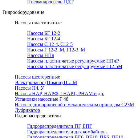
Пневмодроссель ПДТ
Гидрооборудование
Насосы пластинчатые
Насосы БГ 12-2
Насосы БГ 12-4
Насосы С 12-4, С12-5
Насосы Г 12-2..М, Г12-3..М
Насосы НПл
Насосы пластинчатые регулируемые НПлР
Насосы пластинчатые регулируемые Г12-5М
Насосы шестеренные
Электронасос (Помпа) П-...М
Насосы Н4..У
Насосы НАР, НАРФ, 1НАР1, РНАМ и др.
Установки насосные Г 48
Насос однопоршневой с механическим приводом С23М
Лубрикатор
Гидрораспределители
Гидрораспределители ПГ, БПГ
Гидрораспределители для комбайнов.
Гидрораспределители ВЕ6, ВЕ10, ПЕ6, ПЕ10