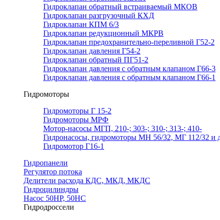
Гидроклапан обратный встраиваемый МКОВ
Гидроклапан разгрузочный КХД
Гидроклапан КПМ 6/3
Гидроклапан редукционный МКРВ
Гидроклапан предохранительно-переливной Г52-2
Гидроклапан давления Г54-2
Гидроклапан обратный ПГ51-2
Гидроклапан давления с обратным клапаном Г66-3
Гидроклапан давления с обратным клапаном Г66-1
Гидромоторы
Гидромоторы Г 15-2
Гидромоторы МРФ
Мотор-насосы МГП, 210-; 303-; 310-; 313-; 410-
Гидронасосы, гидромоторы МН 56/32, МГ 112/32 и д
Гидромотор Г16-1
Гидропанели
Регулятор потока
Делители расхода КДС, МКД, МКДС
Гидроцилиндры
Насос 50НР, 50НС
Гидродроссели