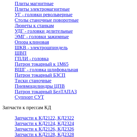
Плиты магнитные
Плиты электромагнитные
УГ - головки револьверные
Столы станочные поворотные
Люнеты к станкам
УДГ - головки делительные
ЭМГ - головки зажимные
Опора клиновая
ШКВ - электрошпиндель
ШВП
ГПЛИ - головка
Патрон токарный к 1М65
ВШГ - головка шлифовальная
Патрон токарный БЗСП
Тиски станочные
Пневмоцилиндры ЦПВ
Патрон токарный БелТАПАЗ
Суппорт СУТ
Запчасти к прессам КД
Запчасти к КД2122, КД2322
Запчасти к КД2124, КД2324
Запчасти к КД2126, КД2326
Запчасти к КД2128, КД2328