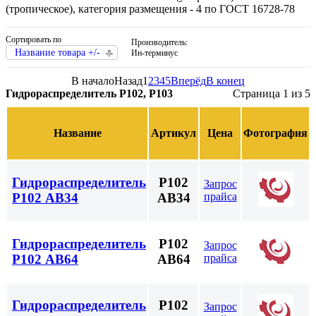
(тропическое), категория размещения - 4 по ГОСТ 16728-78
Сортировать по
Производитель:
Название товара +/-
Ин-терминус
В начало
Назад
1
2
3
4
5
Вперёд
В конец
Гидрораспределитель Р102, Р103
Страница 1 из 5
Название
Артикул
Цена
Фотография
Гидрораспределитель
Р102
Запрос
прайса
Р102 АВ34
АВ34
Гидрораспределитель
Р102
Запрос
прайса
Р102 АВ64
АВ64
Гидрораспределитель
Р102
Запрос