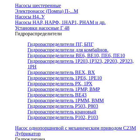
Насосы шестеренные
Электронасос (Помпа) П-...М
Насосы Н4..У
Насосы НАР, НАРФ, 1НАР1, РНАМ и др.
Установки насосные Г 48
Гидрораспределители
Гидрораспределители ПГ, БПГ
Гидрораспределители для комбайнов.
Гидрораспределители ВЕ6, ВЕ10, ПЕ6, ПЕ10
Гидрораспределитель 1Р203,1Р323, 2Р203, 2Р323,
1РН
Гидрораспределитель ВЕХ, ВХ
Гидрораспределитель 1РЕ6, 1РЕ10
Гидрораспределитель РХ, 1РХ
Гидрораспределитель 1РМР, ВМР
Гидрораспределитель ВЕ43
Гидрораспределитель 1РММ, ВММ
Гидрораспределитель Р503, Р803
Гидрораспределитель крановый
Гидрораспределитель Р102, Р103
Насос однопоршневой с механическим приводом С23М
Лубрикатор
Гидроклапана