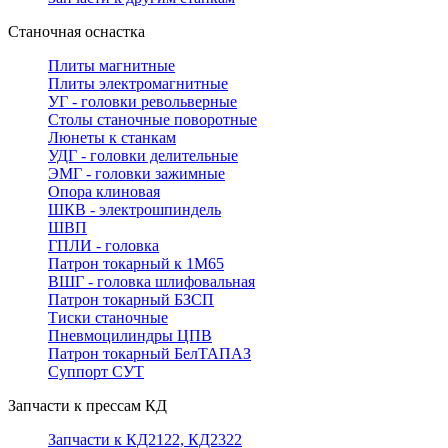
Станочная оснастка
Плиты магнитные
Плиты электромагнитные
УГ - головки револьверные
Столы станочные поворотные
Люнеты к станкам
УДГ - головки делительные
ЭМГ - головки зажимные
Опора клиновая
ШКВ - электрошпиндель
ШВП
ГПЛИ - головка
Патрон токарный к 1М65
ВШГ - головка шлифовальная
Патрон токарный БЗСП
Тиски станочные
Пневмоцилиндры ЦПВ
Патрон токарный БелТАПАЗ
Суппорт СУТ
Запчасти к прессам КД
Запчасти к КД2122, КД2322