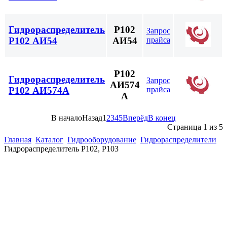
Гидрораспределитель
Р102
Запрос
прайса
Р102 АИ54
АИ54
Р102
Гидрораспределитель
Запрос
АИ574
прайса
Р102 АИ574А
А
В начало
Назад
1
2
3
4
5
Вперёд
В конец
Страница 1 из 5
Главная
Каталог
Гидрооборудование
Гидрораспределители
Гидрораспределитель Р102, Р103
(863)
226-93-
59