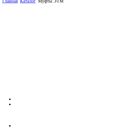
Главная
Каталог
Муфты ЭТМ
(863)
226-93-
59
(863)
226-93-
80