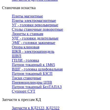
Станочная оснастка
Плиты магнитные
Плиты электромагнитные
УГ - головки револьверные
Столы станочные поворотные
Люнеты к станкам
УДГ - головки делительные
ЭМГ - головки зажимные
Опора клиновая
ШКВ - электрошпиндель
ШВП
ГПЛИ - головка
Патрон токарный к 1М65
ВШГ - головка шлифовальная
Патрон токарный БЗСП
Тиски станочные
Пневмоцилиндры ЦПВ
Патрон токарный БелТАПАЗ
Суппорт СУТ
Запчасти к прессам КД
Запчасти к КД2122, КД2322