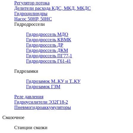
Регулятор потока
Делители расхода КДС, МКД, МКДС
Гидроцилиндры
Насос 50НР, 50НС
Гидродроссели
Гидродроссель МДО
Гидродроссель КВМК
Гидродроссель ДР
Гидродроссель ДКМ
Гидродроссель ПГ77-1
Гидродроссель Г61-41
Гидрозамки
Гидрозамок М..КУ и Т..КУ
Гидрозамок ГЗМ
Реле давления
Гидроусилители Э32Г18-2
Пневмогидроаккумуляторы
Смазочное
Станции смазки