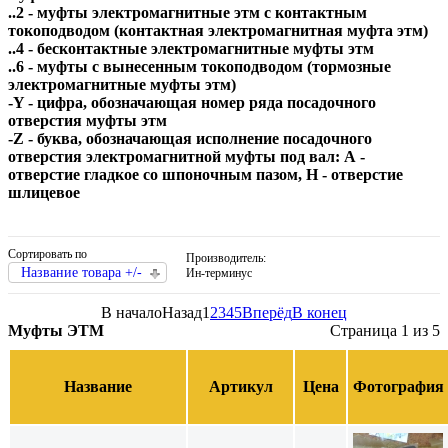
..2 - муфты электромагнитные этм с контактным
токоподводом (контактная электромагнитная муфта этм)
..4 - бесконтактные электромагнитные муфты этм
..6 - муфты с вынесенным токоподводом (тормозные
электромагнитные муфты этм)
-Y - цифра, обозначающая номер ряда посадочного
отверстия муфты этм
-Z - буква, обозначающая исполнение посадочного
отверстия электромагнитной муфты под вал: А -
отверстие гладкое со шпоночным пазом, Н - отверстие
шлицевое
Сортировать по
Производитель:
Название товара +/-
Ин-терминус
В начало
Назад
1
2
3
4
5
Вперёд
В конец
Муфты ЭТМ
Страница 1 из 5
Название
Артикул
Цена
Фотография