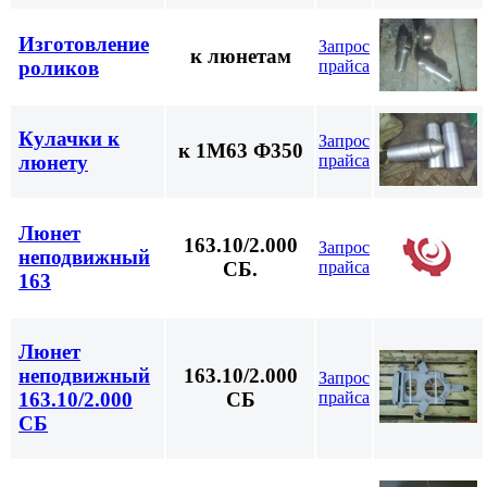
Изготовление
Запрос
к люнетам
прайса
роликов
Кулачки к
Запрос
к 1М63 Ф350
прайса
люнету
Люнет
163.10/2.000
Запрос
неподвижный
прайса
СБ.
163
Люнет
неподвижный
163.10/2.000
Запрос
прайса
163.10/2.000
СБ
СБ