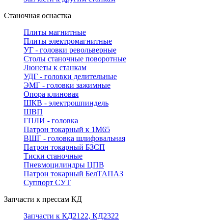
Станочная оснастка
Плиты магнитные
Плиты электромагнитные
УГ - головки револьверные
Столы станочные поворотные
Люнеты к станкам
УДГ - головки делительные
ЭМГ - головки зажимные
Опора клиновая
ШКВ - электрошпиндель
ШВП
ГПЛИ - головка
Патрон токарный к 1М65
ВШГ - головка шлифовальная
Патрон токарный БЗСП
Тиски станочные
Пневмоцилиндры ЦПВ
Патрон токарный БелТАПАЗ
Суппорт СУТ
Запчасти к прессам КД
Запчасти к КД2122, КД2322