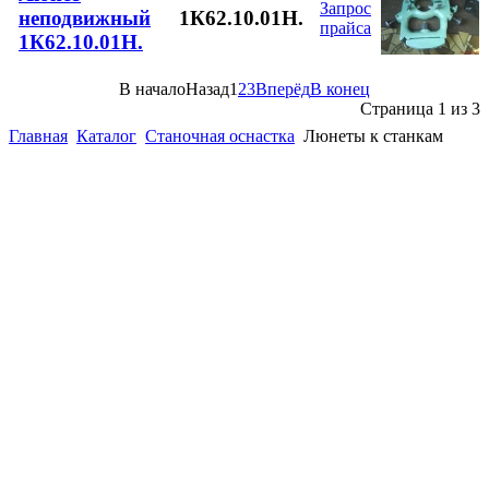
Запрос
неподвижный
1К62.10.01Н.
прайса
1К62.10.01Н.
В начало
Назад
1
2
3
Вперёд
В конец
Страница 1 из 3
Главная
Каталог
Станочная оснастка
Люнеты к станкам
(863)
226-93-
59
(863)
226-93-
80