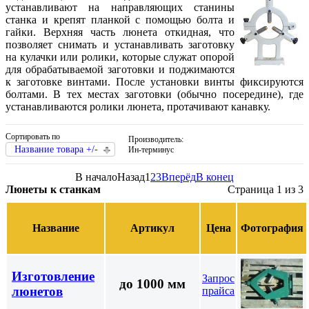
устанавливают на направляющих станины
станка и крепят планкой с помощью болта и
гайки. Верхняя часть люнета откидная, что
позволяет снимать и устанавливать заготовку
на кулачки или ролики, которые служат опорой
для обрабатываемой заготовки и поджимаются
к заготовке винтами. После установки винты фиксируются
болтами. В тех местах заготовки (обычно посередине), где
устанавливаются ролики люнета, протачивают канавку.
Сортировать по
Производитель:
Название товара +/-
Ин-терминус
В начало
Назад
1
2
3
Вперёд
В конец
Люнеты к станкам
Страница 1 из 3
Название
Артикул
Цена
Фотография
Изготовление
Запрос
до 1000 мм
люнетов
прайса