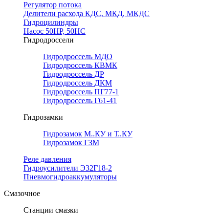
Регулятор потока
Делители расхода КДС, МКД, МКДС
Гидроцилиндры
Насос 50НР, 50НС
Гидродроссели
Гидродроссель МДО
Гидродроссель КВМК
Гидродроссель ДР
Гидродроссель ДКМ
Гидродроссель ПГ77-1
Гидродроссель Г61-41
Гидрозамки
Гидрозамок М..КУ и Т..КУ
Гидрозамок ГЗМ
Реле давления
Гидроусилители Э32Г18-2
Пневмогидроаккумуляторы
Смазочное
Станции смазки