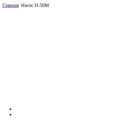
Главная
Насос П-50М
(863)
226-93-
59
(863)
226-93-
80