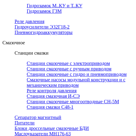
Гидрозамок М..КУ и Т..КУ
Гидрозамок ГЗМ
Реле давления
Гидроусилители Э32Г18-2
Пневмогидроаккумуляторы
Смазочное
Станции смазки
Станции смазочные с электроприводом
Станции смазочные с ручным приводом
Станции смазочные с гидро и пневмоприводом
Смазочные насосы модульной конструкции и с
механическим приводом
Реле контроля давления
Станция смазочная И-СЭ
Станции смазочные многоотводные СН-5М
Станция смазки С48-1
Сепаратор магнитный
Питатели
Блоки дроссельные смазочные БДИ
Маслоуказатели МН176-63