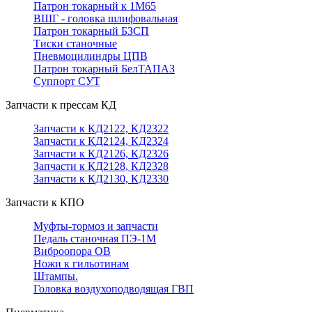
Патрон токарный к 1М65
ВШГ - головка шлифовальная
Патрон токарный БЗСП
Тиски станочные
Пневмоцилиндры ЦПВ
Патрон токарный БелТАПАЗ
Суппорт СУТ
Запчасти к прессам КД
Запчасти к КД2122, КД2322
Запчасти к КД2124, КД2324
Запчасти к КД2126, КД2326
Запчасти к КД2128, КД2328
Запчасти к КД2130, КД2330
Запчасти к КПО
Муфты-тормоз и запчасти
Педаль станочная ПЭ-1М
Виброопора ОВ
Ножи к гильотинам
Штампы.
Головка воздухоподводящая ГВП