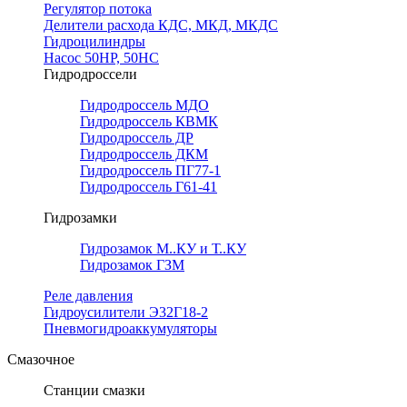
Регулятор потока
Делители расхода КДС, МКД, МКДС
Гидроцилиндры
Насос 50НР, 50НС
Гидродроссели
Гидродроссель МДО
Гидродроссель КВМК
Гидродроссель ДР
Гидродроссель ДКМ
Гидродроссель ПГ77-1
Гидродроссель Г61-41
Гидрозамки
Гидрозамок М..КУ и Т..КУ
Гидрозамок ГЗМ
Реле давления
Гидроусилители Э32Г18-2
Пневмогидроаккумуляторы
Смазочное
Станции смазки