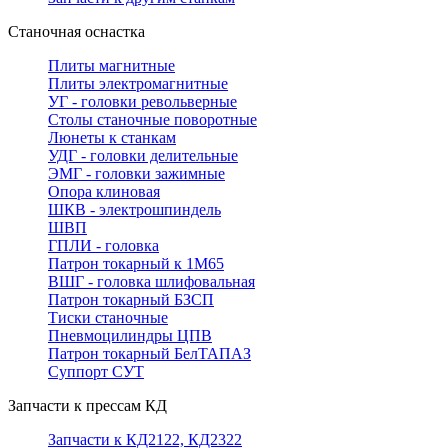
Станочная оснастка
Плиты магнитные
Плиты электромагнитные
УГ - головки револьверные
Столы станочные поворотные
Люнеты к станкам
УДГ - головки делительные
ЭМГ - головки зажимные
Опора клиновая
ШКВ - электрошпиндель
ШВП
ГПЛИ - головка
Патрон токарный к 1М65
ВШГ - головка шлифовальная
Патрон токарный БЗСП
Тиски станочные
Пневмоцилиндры ЦПВ
Патрон токарный БелТАПАЗ
Суппорт СУТ
Запчасти к прессам КД
Запчасти к КД2122, КД2322