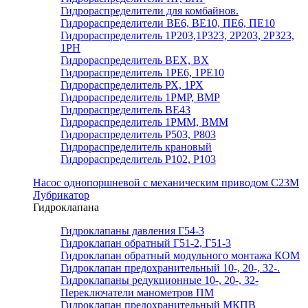
Гидрораспределители для комбайнов.
Гидрораспределители ВЕ6, ВЕ10, ПЕ6, ПЕ10
Гидрораспределитель 1Р203,1Р323, 2Р203, 2Р323,
1РН
Гидрораспределитель ВЕХ, ВХ
Гидрораспределитель 1РЕ6, 1РЕ10
Гидрораспределитель РХ, 1РХ
Гидрораспределитель 1РМР, ВМР
Гидрораспределитель ВЕ43
Гидрораспределитель 1РММ, ВММ
Гидрораспределитель Р503, Р803
Гидрораспределитель крановый
Гидрораспределитель Р102, Р103
Насос однопоршневой с механическим приводом С23М
Лубрикатор
Гидроклапана
Гидроклапаны давления Г54-3
Гидроклапан обратный Г51-2, Г51-3
Гидроклапан обратный модульного монтажа КОМ
Гидроклапан предохранительный 10-, 20-, 32-.
Гидроклапаны редукционные 10-, 20-, 32-
Переключатели манометров ПМ
Гидроклапан предохранительный МКПВ