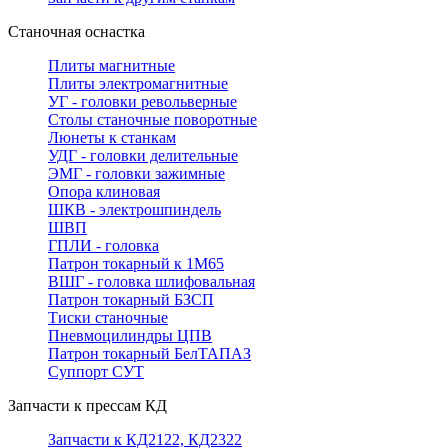
Станочная оснастка
Плиты магнитные
Плиты электромагнитные
УГ - головки револьверные
Столы станочные поворотные
Люнеты к станкам
УДГ - головки делительные
ЭМГ - головки зажимные
Опора клиновая
ШКВ - электрошпиндель
ШВП
ГПЛИ - головка
Патрон токарный к 1М65
ВШГ - головка шлифовальная
Патрон токарный БЗСП
Тиски станочные
Пневмоцилиндры ЦПВ
Патрон токарный БелТАПАЗ
Суппорт СУТ
Запчасти к прессам КД
Запчасти к КД2122, КД2322