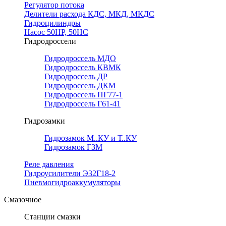
Регулятор потока
Делители расхода КДС, МКД, МКДС
Гидроцилиндры
Насос 50НР, 50НС
Гидродроссели
Гидродроссель МДО
Гидродроссель КВМК
Гидродроссель ДР
Гидродроссель ДКМ
Гидродроссель ПГ77-1
Гидродроссель Г61-41
Гидрозамки
Гидрозамок М..КУ и Т..КУ
Гидрозамок ГЗМ
Реле давления
Гидроусилители Э32Г18-2
Пневмогидроаккумуляторы
Смазочное
Станции смазки