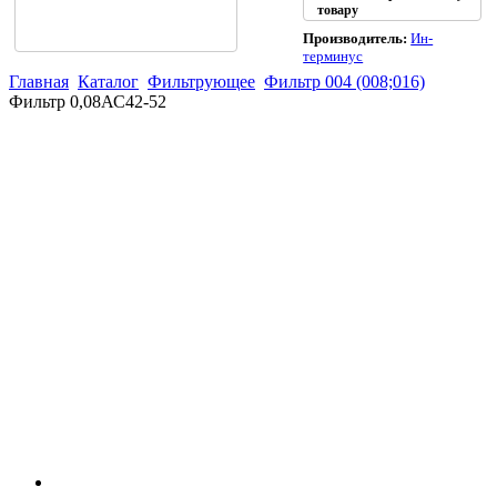
товару
Производитель:
Ин-
терминус
Главная
Каталог
Фильтрующее
Фильтр 004 (008;016)
Фильтр 0,08АС42-52
(863)
226-93-
59
(863)
226-93-
80