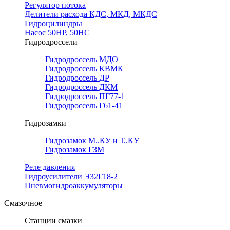
Регулятор потока
Делители расхода КДС, МКД, МКДС
Гидроцилиндры
Насос 50НР, 50НС
Гидродроссели
Гидродроссель МДО
Гидродроссель КВМК
Гидродроссель ДР
Гидродроссель ДКМ
Гидродроссель ПГ77-1
Гидродроссель Г61-41
Гидрозамки
Гидрозамок М..КУ и Т..КУ
Гидрозамок ГЗМ
Реле давления
Гидроусилители Э32Г18-2
Пневмогидроаккумуляторы
Смазочное
Станции смазки