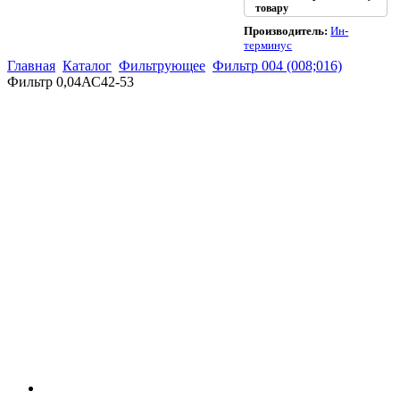
товару
Производитель:
Ин-
терминус
Главная
Каталог
Фильтрующее
Фильтр 004 (008;016)
Фильтр 0,04АС42-53
(863)
226-93-
59
(863)
226-93-
80