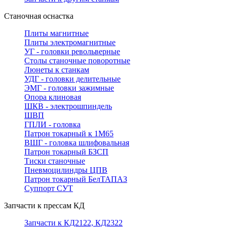
Станочная оснастка
Плиты магнитные
Плиты электромагнитные
УГ - головки револьверные
Столы станочные поворотные
Люнеты к станкам
УДГ - головки делительные
ЭМГ - головки зажимные
Опора клиновая
ШКВ - электрошпиндель
ШВП
ГПЛИ - головка
Патрон токарный к 1М65
ВШГ - головка шлифовальная
Патрон токарный БЗСП
Тиски станочные
Пневмоцилиндры ЦПВ
Патрон токарный БелТАПАЗ
Суппорт СУТ
Запчасти к прессам КД
Запчасти к КД2122, КД2322