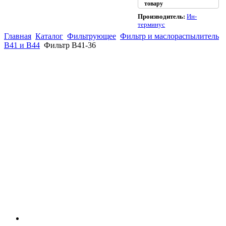
товару
Производитель:
Ин-
терминус
Главная
Каталог
Фильтрующее
Фильтр и маслораспылитель
В41 и В44
Фильтр В41-36
(863)
226-93-
59
(863)
226-93-
80