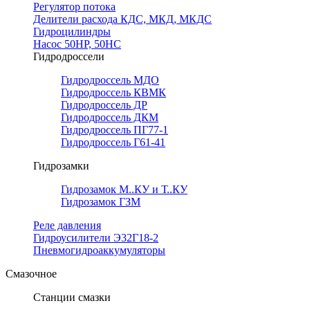
Регулятор потока
Делители расхода КДС, МКД, МКДС
Гидроцилиндры
Насос 50НР, 50НС
Гидродроссели
Гидродроссель МДО
Гидродроссель КВМК
Гидродроссель ДР
Гидродроссель ДКМ
Гидродроссель ПГ77-1
Гидродроссель Г61-41
Гидрозамки
Гидрозамок М..КУ и Т..КУ
Гидрозамок ГЗМ
Реле давления
Гидроусилители Э32Г18-2
Пневмогидроаккумуляторы
Смазочное
Станции смазки