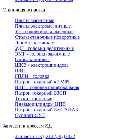
Станочная оснастка
Плиты магнитные
Плиты электромагнитные
УГ - головки револьверные
Столы станочные поворотные
Люнеты к станкам
УДГ - головки делительные
ЭМГ - головки зажимные
Опора клиновая
ШКВ - электрошпиндель
ШВП
ГПЛИ - головка
Патрон токарный к 1М65
ВШГ - головка шлифовальная
Патрон токарный БЗСП
Тиски станочные
Пневмоцилиндры ЦПВ
Патрон токарный БелТАПАЗ
Суппорт СУТ
Запчасти к прессам КД
Запчасти к КД2122, КД2322