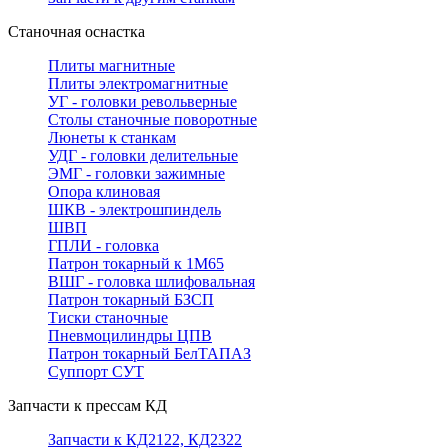
Станочная оснастка
Плиты магнитные
Плиты электромагнитные
УГ - головки револьверные
Столы станочные поворотные
Люнеты к станкам
УДГ - головки делительные
ЭМГ - головки зажимные
Опора клиновая
ШКВ - электрошпиндель
ШВП
ГПЛИ - головка
Патрон токарный к 1М65
ВШГ - головка шлифовальная
Патрон токарный БЗСП
Тиски станочные
Пневмоцилиндры ЦПВ
Патрон токарный БелТАПАЗ
Суппорт СУТ
Запчасти к прессам КД
Запчасти к КД2122, КД2322