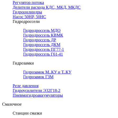
Регулятор потока
Делители расхода КДС, МКД, МКДС
Гидроцилиндры
Насос 50НР, 50НС
Гидродроссели
Гидродроссель МДО
Гидродроссель КВМК
Гидродроссель ДР
Гидродроссель ДКМ
Гидродроссель ПГ77-1
Гидродроссель Г61-41
Гидрозамки
Гидрозамок М..КУ и Т..КУ
Гидрозамок ГЗМ
Реле давления
Гидроусилители Э32Г18-2
Пневмогидроаккумуляторы
Смазочное
Станции смазки