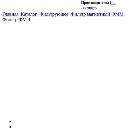
Производитель:
Ин-
терминус
Главная
Каталог
Фильтрующее
Фильтр магнитный ФММ
Фильтр ФМ-1
(863)
226-93-
59
(863)
226-93-
80