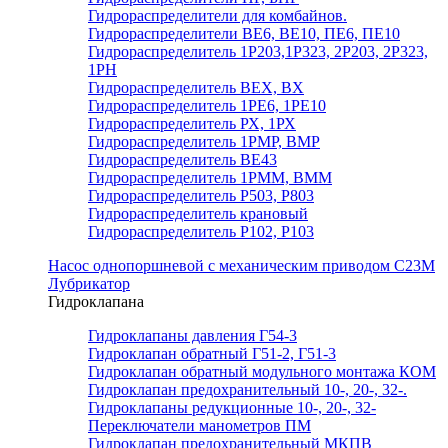
Гидрораспределители для комбайнов.
Гидрораспределители ВЕ6, ВЕ10, ПЕ6, ПЕ10
Гидрораспределитель 1Р203,1Р323, 2Р203, 2Р323,
1РН
Гидрораспределитель ВЕХ, ВХ
Гидрораспределитель 1РЕ6, 1РЕ10
Гидрораспределитель РХ, 1РХ
Гидрораспределитель 1РМР, ВМР
Гидрораспределитель ВЕ43
Гидрораспределитель 1РММ, ВММ
Гидрораспределитель Р503, Р803
Гидрораспределитель крановый
Гидрораспределитель Р102, Р103
Насос однопоршневой с механическим приводом С23М
Лубрикатор
Гидроклапана
Гидроклапаны давления Г54-3
Гидроклапан обратный Г51-2, Г51-3
Гидроклапан обратный модульного монтажа КОМ
Гидроклапан предохранительный 10-, 20-, 32-.
Гидроклапаны редукционные 10-, 20-, 32-
Переключатели манометров ПМ
Гидроклапан предохранительный МКПВ