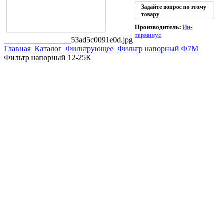
Задайте вопрос по этому
товару
Производитель:
Ин-
терминус
_________________53ad5c0091e0d.jpg
Главная
Каталог
Фильтрующее
Фильтр напорный Ф7М
Фильтр напорный 12-25К
(863)
226-93-
59
(863)
226-93-
80