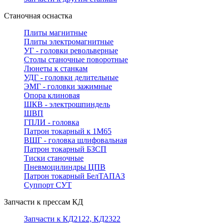
Станочная оснастка
Плиты магнитные
Плиты электромагнитные
УГ - головки револьверные
Столы станочные поворотные
Люнеты к станкам
УДГ - головки делительные
ЭМГ - головки зажимные
Опора клиновая
ШКВ - электрошпиндель
ШВП
ГПЛИ - головка
Патрон токарный к 1М65
ВШГ - головка шлифовальная
Патрон токарный БЗСП
Тиски станочные
Пневмоцилиндры ЦПВ
Патрон токарный БелТАПАЗ
Суппорт СУТ
Запчасти к прессам КД
Запчасти к КД2122, КД2322