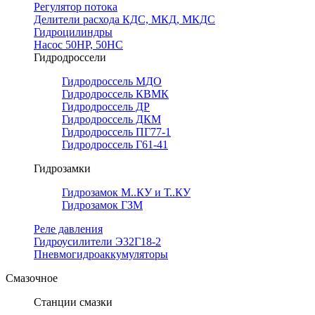
Регулятор потока
Делители расхода КДС, МКД, МКДС
Гидроцилиндры
Насос 50НР, 50НС
Гидродроссели
Гидродроссель МДО
Гидродроссель КВМК
Гидродроссель ДР
Гидродроссель ДКМ
Гидродроссель ПГ77-1
Гидродроссель Г61-41
Гидрозамки
Гидрозамок М..КУ и Т..КУ
Гидрозамок ГЗМ
Реле давления
Гидроусилители Э32Г18-2
Пневмогидроаккумуляторы
Смазочное
Станции смазки