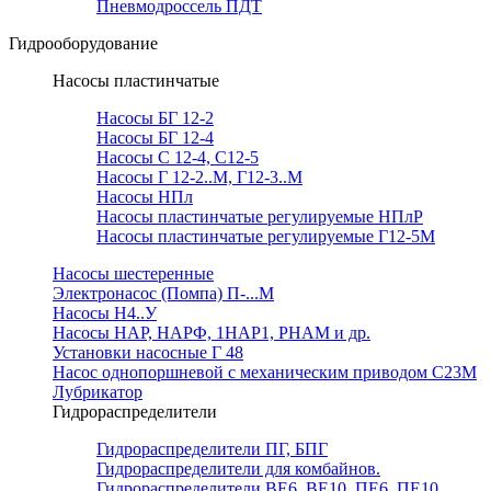
Пневмодроссель ПДТ
Гидрооборудование
Насосы пластинчатые
Насосы БГ 12-2
Насосы БГ 12-4
Насосы С 12-4, С12-5
Насосы Г 12-2..М, Г12-3..М
Насосы НПл
Насосы пластинчатые регулируемые НПлР
Насосы пластинчатые регулируемые Г12-5М
Насосы шестеренные
Электронасос (Помпа) П-...М
Насосы Н4..У
Насосы НАР, НАРФ, 1НАР1, РНАМ и др.
Установки насосные Г 48
Насос однопоршневой с механическим приводом С23М
Лубрикатор
Гидрораспределители
Гидрораспределители ПГ, БПГ
Гидрораспределители для комбайнов.
Гидрораспределители ВЕ6, ВЕ10, ПЕ6, ПЕ10