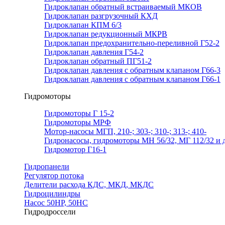
Гидроклапан обратный встраиваемый МКОВ
Гидроклапан разгрузочный КХД
Гидроклапан КПМ 6/3
Гидроклапан редукционный МКРВ
Гидроклапан предохранительно-переливной Г52-2
Гидроклапан давления Г54-2
Гидроклапан обратный ПГ51-2
Гидроклапан давления с обратным клапаном Г66-3
Гидроклапан давления с обратным клапаном Г66-1
Гидромоторы
Гидромоторы Г 15-2
Гидромоторы МРФ
Мотор-насосы МГП, 210-; 303-; 310-; 313-; 410-
Гидронасосы, гидромоторы МН 56/32, МГ 112/32 и д
Гидромотор Г16-1
Гидропанели
Регулятор потока
Делители расхода КДС, МКД, МКДС
Гидроцилиндры
Насос 50НР, 50НС
Гидродроссели