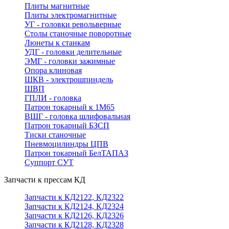
Плиты магнитные
Плиты электромагнитные
УГ - головки револьверные
Столы станочные поворотные
Люнеты к станкам
УДГ - головки делительные
ЭМГ - головки зажимные
Опора клиновая
ШКВ - электрошпиндель
ШВП
ГПЛИ - головка
Патрон токарный к 1М65
ВШГ - головка шлифовальная
Патрон токарный БЗСП
Тиски станочные
Пневмоцилиндры ЦПВ
Патрон токарный БелТАПАЗ
Суппорт СУТ
Запчасти к прессам КД
Запчасти к КД2122, КД2322
Запчасти к КД2124, КД2324
Запчасти к КД2126, КД2326
Запчасти к КД2128, КД2328