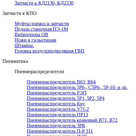
Запчасти к КД2130, КД2330
Запчасти к КПО
Муфты-тормоз и запчасти
Педаль станочная ПЭ-1М
Виброопора ОВ
Ножи к гильотинам
Штампы.
Головка воздухоподводящая ГВП
Пневматика
Пневмораспределители
Пневмораспределитель В63, В64
Пневмораспределитель 5Р6-, С5Р6-, 5Р-10- и др.
Пневмораспределитель РЭП
Пневмораспределитель 5Р1, 5Р2, 5Р4
Пневмораспределитель Кру
Пневмораспределитель У71-2
Пневмораспределитель ПР13
Пневмораспределитель крановый В71, В72
Пневмораспределитель 3РК
Пневмораспределитель П-Р 311