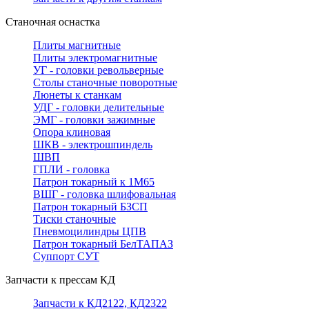
Станочная оснастка
Плиты магнитные
Плиты электромагнитные
УГ - головки револьверные
Столы станочные поворотные
Люнеты к станкам
УДГ - головки делительные
ЭМГ - головки зажимные
Опора клиновая
ШКВ - электрошпиндель
ШВП
ГПЛИ - головка
Патрон токарный к 1М65
ВШГ - головка шлифовальная
Патрон токарный БЗСП
Тиски станочные
Пневмоцилиндры ЦПВ
Патрон токарный БелТАПАЗ
Суппорт СУТ
Запчасти к прессам КД
Запчасти к КД2122, КД2322