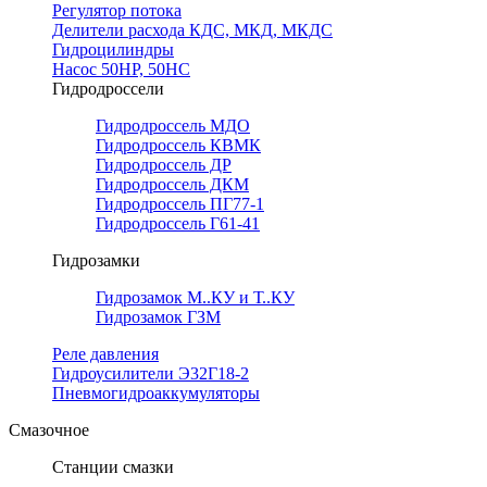
Регулятор потока
Делители расхода КДС, МКД, МКДС
Гидроцилиндры
Насос 50НР, 50НС
Гидродроссели
Гидродроссель МДО
Гидродроссель КВМК
Гидродроссель ДР
Гидродроссель ДКМ
Гидродроссель ПГ77-1
Гидродроссель Г61-41
Гидрозамки
Гидрозамок М..КУ и Т..КУ
Гидрозамок ГЗМ
Реле давления
Гидроусилители Э32Г18-2
Пневмогидроаккумуляторы
Смазочное
Станции смазки