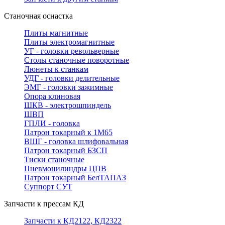
Станочная оснастка
Плиты магнитные
Плиты электромагнитные
УГ - головки револьверные
Столы станочные поворотные
Люнеты к станкам
УДГ - головки делительные
ЭМГ - головки зажимные
Опора клиновая
ШКВ - электрошпиндель
ШВП
ГПЛИ - головка
Патрон токарный к 1М65
ВШГ - головка шлифовальная
Патрон токарный БЗСП
Тиски станочные
Пневмоцилиндры ЦПВ
Патрон токарный БелТАПАЗ
Суппорт СУТ
Запчасти к прессам КД
Запчасти к КД2122, КД2322