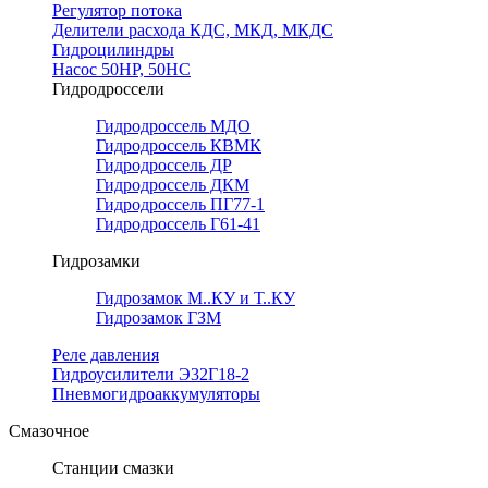
Регулятор потока
Делители расхода КДС, МКД, МКДС
Гидроцилиндры
Насос 50НР, 50НС
Гидродроссели
Гидродроссель МДО
Гидродроссель КВМК
Гидродроссель ДР
Гидродроссель ДКМ
Гидродроссель ПГ77-1
Гидродроссель Г61-41
Гидрозамки
Гидрозамок М..КУ и Т..КУ
Гидрозамок ГЗМ
Реле давления
Гидроусилители Э32Г18-2
Пневмогидроаккумуляторы
Смазочное
Станции смазки