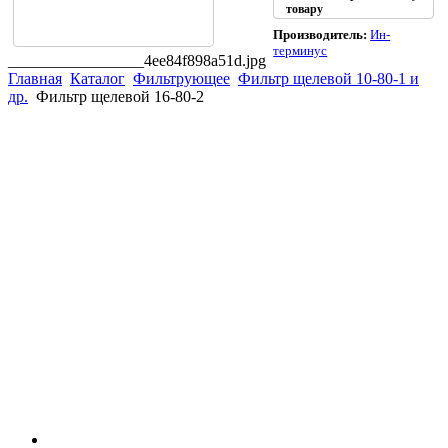
товару
Производитель:
Ин-
терминус
_________________4ee84f898a51d.jpg
Главная
Каталог
Фильтрующее
Фильтр щелевой 10-80-1 и
др.
Фильтр щелевой 16-80-2
(863)
226-93-
59
(863)
226-93-
80