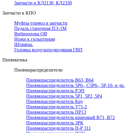
Запчасти к КД2130, КД2330
Запчасти к КПО
Муфты-тормоз и запчасти
Педаль станочная ПЭ-1М
Виброопора ОВ
Ножи к гильотинам
Штампы.
Головка воздухоподводящая ГВП
Пневматика
Пневмораспределители
Пневмораспределитель В63, В64
Пневмораспределитель 5Р6-, С5Р6-, 5Р-10- и др.
Пневмораспределитель РЭП
Пневмораспределитель 5Р1, 5Р2, 5Р4
Пневмораспределитель Кру
Пневмораспределитель У71-2
Пневмораспределитель ПР13
Пневмораспределитель крановый В71, В72
Пневмораспределитель 3РК
Пневмораспределитель П-Р 311