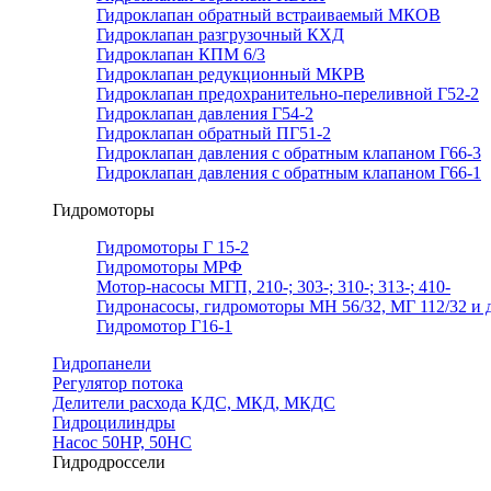
Гидроклапан обратный встраиваемый МКОВ
Гидроклапан разгрузочный КХД
Гидроклапан КПМ 6/3
Гидроклапан редукционный МКРВ
Гидроклапан предохранительно-переливной Г52-2
Гидроклапан давления Г54-2
Гидроклапан обратный ПГ51-2
Гидроклапан давления с обратным клапаном Г66-3
Гидроклапан давления с обратным клапаном Г66-1
Гидромоторы
Гидромоторы Г 15-2
Гидромоторы МРФ
Мотор-насосы МГП, 210-; 303-; 310-; 313-; 410-
Гидронасосы, гидромоторы МН 56/32, МГ 112/32 и д
Гидромотор Г16-1
Гидропанели
Регулятор потока
Делители расхода КДС, МКД, МКДС
Гидроцилиндры
Насос 50НР, 50НС
Гидродроссели