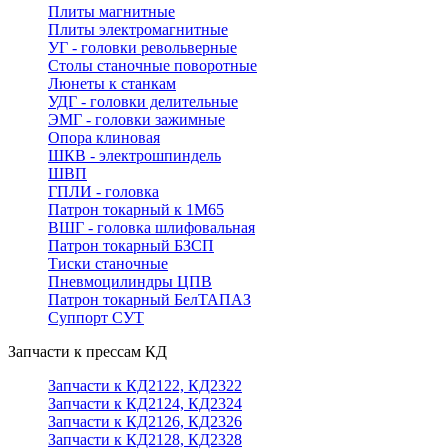
Плиты магнитные
Плиты электромагнитные
УГ - головки револьверные
Столы станочные поворотные
Люнеты к станкам
УДГ - головки делительные
ЭМГ - головки зажимные
Опора клиновая
ШКВ - электрошпиндель
ШВП
ГПЛИ - головка
Патрон токарный к 1М65
ВШГ - головка шлифовальная
Патрон токарный БЗСП
Тиски станочные
Пневмоцилиндры ЦПВ
Патрон токарный БелТАПАЗ
Суппорт СУТ
Запчасти к прессам КД
Запчасти к КД2122, КД2322
Запчасти к КД2124, КД2324
Запчасти к КД2126, КД2326
Запчасти к КД2128, КД2328