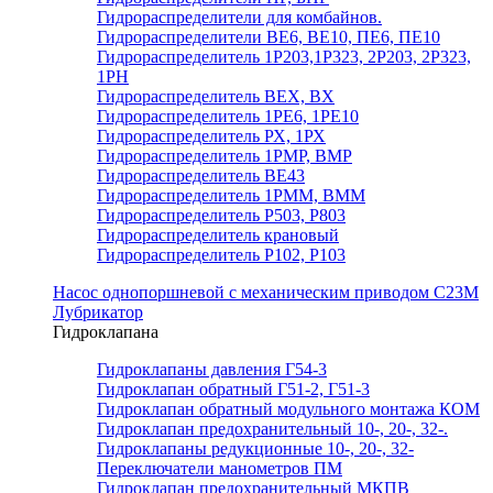
Гидрораспределители для комбайнов.
Гидрораспределители ВЕ6, ВЕ10, ПЕ6, ПЕ10
Гидрораспределитель 1Р203,1Р323, 2Р203, 2Р323,
1РН
Гидрораспределитель ВЕХ, ВХ
Гидрораспределитель 1РЕ6, 1РЕ10
Гидрораспределитель РХ, 1РХ
Гидрораспределитель 1РМР, ВМР
Гидрораспределитель ВЕ43
Гидрораспределитель 1РММ, ВММ
Гидрораспределитель Р503, Р803
Гидрораспределитель крановый
Гидрораспределитель Р102, Р103
Насос однопоршневой с механическим приводом С23М
Лубрикатор
Гидроклапана
Гидроклапаны давления Г54-3
Гидроклапан обратный Г51-2, Г51-3
Гидроклапан обратный модульного монтажа КОМ
Гидроклапан предохранительный 10-, 20-, 32-.
Гидроклапаны редукционные 10-, 20-, 32-
Переключатели манометров ПМ
Гидроклапан предохранительный МКПВ