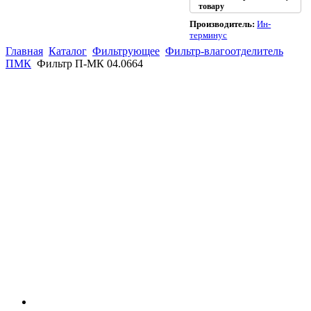
товару
Производитель:
Ин-
терминус
Главная
Каталог
Фильтрующее
Фильтр-влагоотделитель
ПМК
Фильтр П-МК 04.0664
(863)
226-93-
59
(863)
226-93-
80