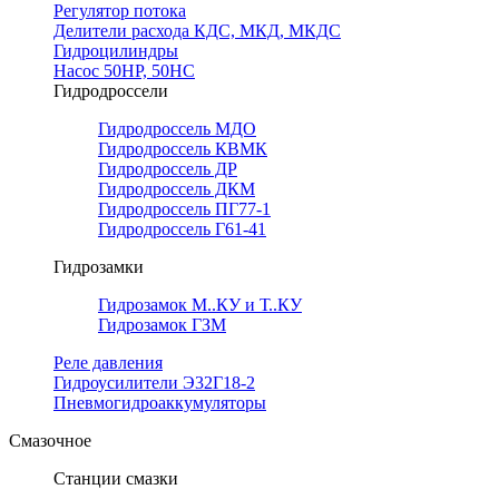
Регулятор потока
Делители расхода КДС, МКД, МКДС
Гидроцилиндры
Насос 50НР, 50НС
Гидродроссели
Гидродроссель МДО
Гидродроссель КВМК
Гидродроссель ДР
Гидродроссель ДКМ
Гидродроссель ПГ77-1
Гидродроссель Г61-41
Гидрозамки
Гидрозамок М..КУ и Т..КУ
Гидрозамок ГЗМ
Реле давления
Гидроусилители Э32Г18-2
Пневмогидроаккумуляторы
Смазочное
Станции смазки