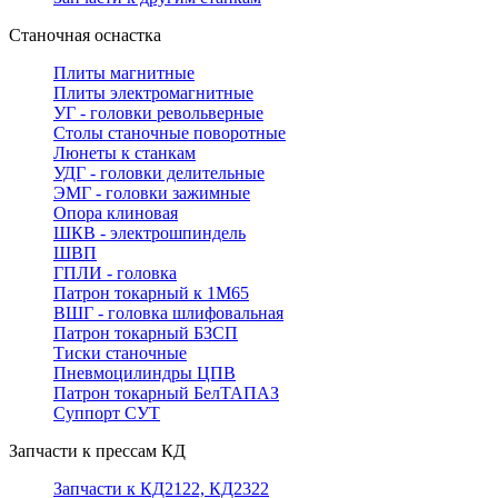
Станочная оснастка
Плиты магнитные
Плиты электромагнитные
УГ - головки револьверные
Столы станочные поворотные
Люнеты к станкам
УДГ - головки делительные
ЭМГ - головки зажимные
Опора клиновая
ШКВ - электрошпиндель
ШВП
ГПЛИ - головка
Патрон токарный к 1М65
ВШГ - головка шлифовальная
Патрон токарный БЗСП
Тиски станочные
Пневмоцилиндры ЦПВ
Патрон токарный БелТАПАЗ
Суппорт СУТ
Запчасти к прессам КД
Запчасти к КД2122, КД2322