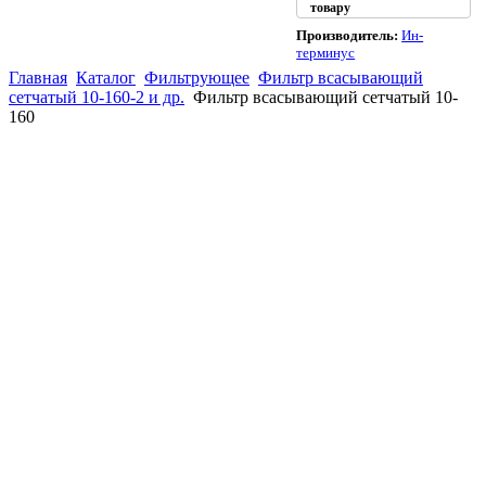
товару
Производитель:
Ин-
терминус
Главная
Каталог
Фильтрующее
Фильтр всасывающий
сетчатый 10-160-2 и др.
Фильтр всасывающий сетчатый 10-
160
(863)
226-93-
59
(863)
226-93-
80