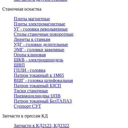
Станочная оснастка
Плиты магнитные
Плиты электромагнитные
УГ - головки револьверные
Столы станочные поворотные
Люнеты к станкам
УДГ - головки делительные
ЭМГ - головки зажимные
Опора клиновая
ШКВ - электрошпиндель
ШВП
ГПЛИ - головка
Патрон токарный к 1М65
ВШГ - головка шлифовальная
Патрон токарный БЗСП
Тиски станочные
Пневмоцилиндры ЦПВ
Патрон токарный БелТАПАЗ
Суппорт СУТ
Запчасти к прессам КД
Запчасти к КД2122, КД2322