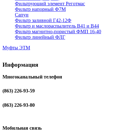
Фильтрующий элемент Реготмас
Фильтр напорный Ф7М
Сапун
Фильтр заливной Г42-12Ф
Фильтр и маслораспылитель В41 и В44
Фильтр магнитно-пористый ФМП 16-40
Фильтр линейный ФЛГ
Муфты ЭТМ
Информация
Многоканальный телефон
(863) 226-93-59
(863) 226-93-80
Мобильная связь