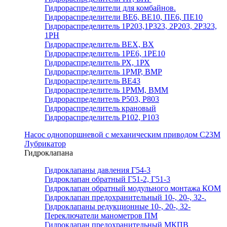
Гидрораспределители для комбайнов.
Гидрораспределители ВЕ6, ВЕ10, ПЕ6, ПЕ10
Гидрораспределитель 1Р203,1Р323, 2Р203, 2Р323,
1РН
Гидрораспределитель ВЕХ, ВХ
Гидрораспределитель 1РЕ6, 1РЕ10
Гидрораспределитель РХ, 1РХ
Гидрораспределитель 1РМР, ВМР
Гидрораспределитель ВЕ43
Гидрораспределитель 1РММ, ВММ
Гидрораспределитель Р503, Р803
Гидрораспределитель крановый
Гидрораспределитель Р102, Р103
Насос однопоршневой с механическим приводом С23М
Лубрикатор
Гидроклапана
Гидроклапаны давления Г54-3
Гидроклапан обратный Г51-2, Г51-3
Гидроклапан обратный модульного монтажа КОМ
Гидроклапан предохранительный 10-, 20-, 32-.
Гидроклапаны редукционные 10-, 20-, 32-
Переключатели манометров ПМ
Гидроклапан предохранительный МКПВ