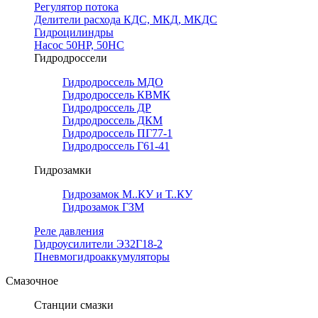
Регулятор потока
Делители расхода КДС, МКД, МКДС
Гидроцилиндры
Насос 50НР, 50НС
Гидродроссели
Гидродроссель МДО
Гидродроссель КВМК
Гидродроссель ДР
Гидродроссель ДКМ
Гидродроссель ПГ77-1
Гидродроссель Г61-41
Гидрозамки
Гидрозамок М..КУ и Т..КУ
Гидрозамок ГЗМ
Реле давления
Гидроусилители Э32Г18-2
Пневмогидроаккумуляторы
Смазочное
Станции смазки