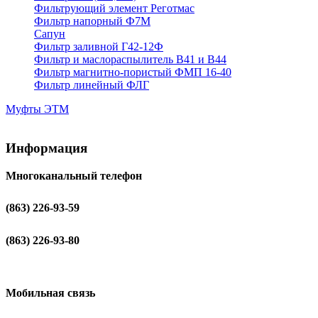
Фильтрующий элемент Реготмас
Фильтр напорный Ф7М
Сапун
Фильтр заливной Г42-12Ф
Фильтр и маслораспылитель В41 и В44
Фильтр магнитно-пористый ФМП 16-40
Фильтр линейный ФЛГ
Муфты ЭТМ
Информация
Многоканальный телефон
(863) 226-93-59
(863) 226-93-80
Мобильная связь