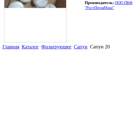
Производитель:
ООО ПКФ
"РостПромМаш"
Главная
Каталог
Фильтрующее
Сапун
Сапун 20
(863)
226-93-
59
(863)
226-93-
80