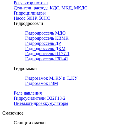
Регулятор потока
Делители расхода КДС, МКД, МКДС
Гидроцилиндры
Насос 50НР, 50НС
Гидродроссели
Гидродроссель МДО
Гидродроссель КВМК
Гидродроссель ДР
Гидродроссель ДКМ
Гидродроссель ПГ77-1
Гидродроссель Г61-41
Гидрозамки
Гидрозамок М..КУ и Т..КУ
Гидрозамок ГЗМ
Реле давления
Гидроусилители Э32Г18-2
Пневмогидроаккумуляторы
Смазочное
Станции смазки