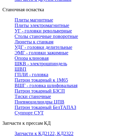
Станочная оснастка
Плиты магнитные
Плиты электромагнитные
УГ - головки револьверные
Столы станочные поворотные
Люнеты к станкам
УДГ - головки делительные
ЭМГ - головки зажимные
Опора клиновая
ШКВ - электрошпиндель
ШВП
ГПЛИ - головка
Патрон токарный к 1М65
ВШГ - головка шлифовальная
Патрон токарный БЗСП
Тиски станочные
Пневмоцилиндры ЦПВ
Патрон токарный БелТАПАЗ
Суппорт СУТ
Запчасти к прессам КД
Запчасти к КД2122, КД2322