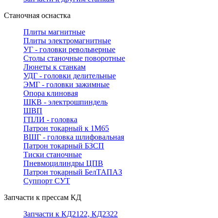
Станочная оснастка
Плиты магнитные
Плиты электромагнитные
УГ - головки револьверные
Столы станочные поворотные
Люнеты к станкам
УДГ - головки делительные
ЭМГ - головки зажимные
Опора клиновая
ШКВ - электрошпиндель
ШВП
ГПЛИ - головка
Патрон токарный к 1М65
ВШГ - головка шлифовальная
Патрон токарный БЗСП
Тиски станочные
Пневмоцилиндры ЦПВ
Патрон токарный БелТАПАЗ
Суппорт СУТ
Запчасти к прессам КД
Запчасти к КД2122, КД2322