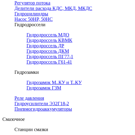
Регулятор потока
Делители расхода КДС, МКД, МКДС
Гидроцилиндры
Насос 50НР, 50НС
Гидродроссели
Гидродроссель МДО
Гидродроссель КВМК
Гидродроссель ДР
Гидродроссель ДКМ
Гидродроссель ПГ77-1
Гидродроссель Г61-41
Гидрозамки
Гидрозамок М..КУ и Т..КУ
Гидрозамок ГЗМ
Реле давления
Гидроусилители Э32Г18-2
Пневмогидроаккумуляторы
Смазочное
Станции смазки