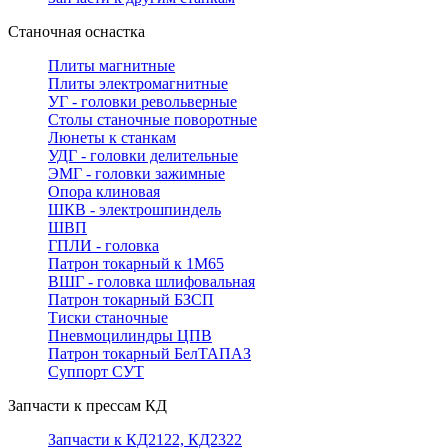
Станочная оснастка
Плиты магнитные
Плиты электромагнитные
УГ - головки револьверные
Столы станочные поворотные
Люнеты к станкам
УДГ - головки делительные
ЭМГ - головки зажимные
Опора клиновая
ШКВ - электрошпиндель
ШВП
ГПЛИ - головка
Патрон токарный к 1М65
ВШГ - головка шлифовальная
Патрон токарный БЗСП
Тиски станочные
Пневмоцилиндры ЦПВ
Патрон токарный БелТАПАЗ
Суппорт СУТ
Запчасти к прессам КД
Запчасти к КД2122, КД2322