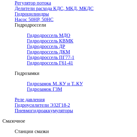
Регулятор потока
Делители расхода КДС, МКД, МКДС
Гидроцилиндры
Насос 50НР, 50НС
Гидродроссели
Гидродроссель МДО
Гидродроссель КВМК
Гидродроссель ДР
Гидродроссель ДКМ
Гидродроссель ПГ77-1
Гидродроссель Г61-41
Гидрозамки
Гидрозамок М..КУ и Т..КУ
Гидрозамок ГЗМ
Реле давления
Гидроусилители Э32Г18-2
Пневмогидроаккумуляторы
Смазочное
Станции смазки