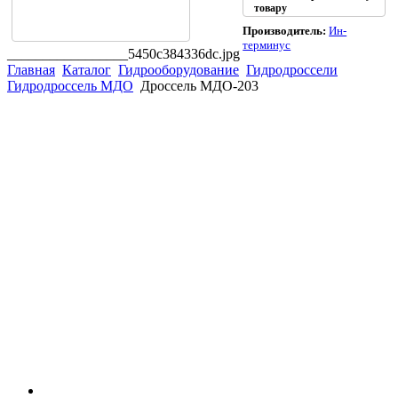
товару
Производитель:
Ин-
терминус
_________________5450c384336dc.jpg
Главная
Каталог
Гидрооборудование
Гидродроссели
Гидродроссель МДО
Дроссель МДО-203
(863)
226-93-
59
(863)
226-93-
80