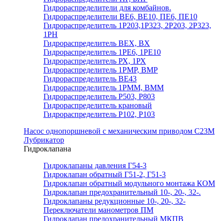
Гидрораспределители для комбайнов.
Гидрораспределители ВЕ6, ВЕ10, ПЕ6, ПЕ10
Гидрораспределитель 1Р203,1Р323, 2Р203, 2Р323,
1РН
Гидрораспределитель ВЕХ, ВХ
Гидрораспределитель 1РЕ6, 1РЕ10
Гидрораспределитель РХ, 1РХ
Гидрораспределитель 1РМР, ВМР
Гидрораспределитель ВЕ43
Гидрораспределитель 1РММ, ВММ
Гидрораспределитель Р503, Р803
Гидрораспределитель крановый
Гидрораспределитель Р102, Р103
Насос однопоршневой с механическим приводом С23М
Лубрикатор
Гидроклапана
Гидроклапаны давления Г54-3
Гидроклапан обратный Г51-2, Г51-3
Гидроклапан обратный модульного монтажа КОМ
Гидроклапан предохранительный 10-, 20-, 32-.
Гидроклапаны редукционные 10-, 20-, 32-
Переключатели манометров ПМ
Гидроклапан предохранительный МКПВ