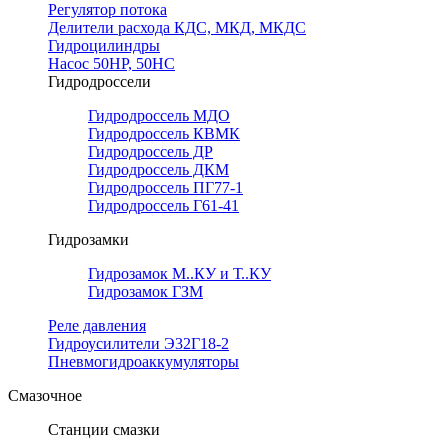
Регулятор потока
Делители расхода КДС, МКД, МКДС
Гидроцилиндры
Насос 50НР, 50НС
Гидродроссели
Гидродроссель МДО
Гидродроссель КВМК
Гидродроссель ДР
Гидродроссель ДКМ
Гидродроссель ПГ77-1
Гидродроссель Г61-41
Гидрозамки
Гидрозамок М..КУ и Т..КУ
Гидрозамок ГЗМ
Реле давления
Гидроусилители Э32Г18-2
Пневмогидроаккумуляторы
Смазочное
Станции смазки