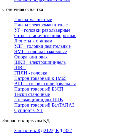
Станочная оснастка
Плиты магнитные
Плиты электромагнитные
УГ - головки револьверные
Столы станочные поворотные
Люнеты к станкам
УДГ - головки делительные
ЭМГ - головки зажимные
Опора клиновая
ШКВ - электрошпиндель
ШВП
ГПЛИ - головка
Патрон токарный к 1М65
ВШГ - головка шлифовальная
Патрон токарный БЗСП
Тиски станочные
Пневмоцилиндры ЦПВ
Патрон токарный БелТАПАЗ
Суппорт СУТ
Запчасти к прессам КД
Запчасти к КД2122, КД2322