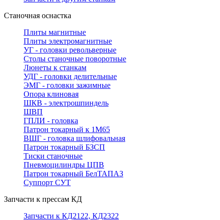
Станочная оснастка
Плиты магнитные
Плиты электромагнитные
УГ - головки револьверные
Столы станочные поворотные
Люнеты к станкам
УДГ - головки делительные
ЭМГ - головки зажимные
Опора клиновая
ШКВ - электрошпиндель
ШВП
ГПЛИ - головка
Патрон токарный к 1М65
ВШГ - головка шлифовальная
Патрон токарный БЗСП
Тиски станочные
Пневмоцилиндры ЦПВ
Патрон токарный БелТАПАЗ
Суппорт СУТ
Запчасти к прессам КД
Запчасти к КД2122, КД2322