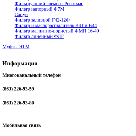
Фильтрующий элемент Реготмас
Фильтр напорный Ф7М
Сапун
Фильтр заливной Г42-12Ф
Фильтр и маслораспылитель В41 и В44
Фильтр магнитно-пористый ФМП 16-40
Фильтр линейный ФЛГ
Муфты ЭТМ
Информация
Многоканальный телефон
(863) 226-93-59
(863) 226-93-80
Мобильная связь