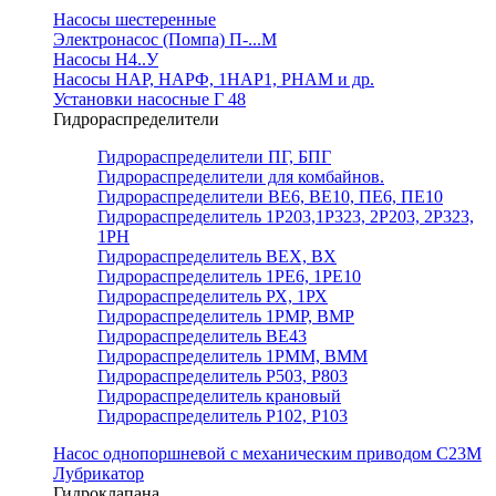
Насосы шестеренные
Электронасос (Помпа) П-...М
Насосы Н4..У
Насосы НАР, НАРФ, 1НАР1, РНАМ и др.
Установки насосные Г 48
Гидрораспределители
Гидрораспределители ПГ, БПГ
Гидрораспределители для комбайнов.
Гидрораспределители ВЕ6, ВЕ10, ПЕ6, ПЕ10
Гидрораспределитель 1Р203,1Р323, 2Р203, 2Р323,
1РН
Гидрораспределитель ВЕХ, ВХ
Гидрораспределитель 1РЕ6, 1РЕ10
Гидрораспределитель РХ, 1РХ
Гидрораспределитель 1РМР, ВМР
Гидрораспределитель ВЕ43
Гидрораспределитель 1РММ, ВММ
Гидрораспределитель Р503, Р803
Гидрораспределитель крановый
Гидрораспределитель Р102, Р103
Насос однопоршневой с механическим приводом С23М
Лубрикатор
Гидроклапана