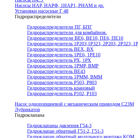
Насосы НАР, НАРФ, 1НАР1, РНАМ и др.
Установки насосные Г 48
Гидрораспределители
Гидрораспределители ПГ, БПГ
Гидрораспределители для комбайнов.
Гидрораспределители ВЕ6, ВЕ10, ПЕ6, ПЕ10
Гидрораспределитель 1Р203,1Р323, 2Р203, 2Р323, 1
Гидрораспределитель ВЕХ, ВХ
Гидрораспределитель 1РЕ6, 1РЕ10
Гидрораспределитель РХ, 1РХ
Гидрораспределитель 1РМР, ВМР
Гидрораспределитель ВЕ43
Гидрораспределитель 1РММ, ВММ
Гидрораспределитель Р503, Р803
Гидрораспределитель крановый
Гидрораспределитель Р102, Р103
Насос однопоршневой с механическим приводом С23М
Лубрикатор
Гидроклапана
Гидроклапаны давления Г54-3
Гидроклапан обратный Г51-2, Г51-3
Гидроклапан обратный модульного монтажа КОМ