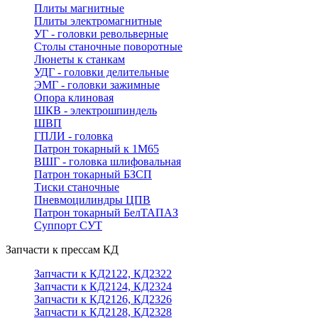
Плиты магнитные
Плиты электромагнитные
УГ - головки револьверные
Столы станочные поворотные
Люнеты к станкам
УДГ - головки делительные
ЭМГ - головки зажимные
Опора клиновая
ШКВ - электрошпиндель
ШВП
ГПЛИ - головка
Патрон токарный к 1М65
ВШГ - головка шлифовальная
Патрон токарный БЗСП
Тиски станочные
Пневмоцилиндры ЦПВ
Патрон токарный БелТАПАЗ
Суппорт СУТ
Запчасти к прессам КД
Запчасти к КД2122, КД2322
Запчасти к КД2124, КД2324
Запчасти к КД2126, КД2326
Запчасти к КД2128, КД2328