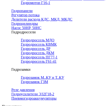
Гидромотор Г16-1
Гидропанели
Регулятор потока
Делители расхода КДС, МКД, МКДС
Гидроцилиндры
Насос 50НР, 50НС
Гидродроссели
Гидродроссель МДО
Гидродроссель КВМК
Гидродроссель ДР
Гидродроссель ДКМ
Гидродроссель ПГ77-1
Гидродроссель Г61-41
Гидрозамки
Гидрозамок М..КУ и Т..КУ
Гидрозамок ГЗМ
Реле давления
Гидроусилители Э32Г18-2
Пневмогидроаккумуляторы