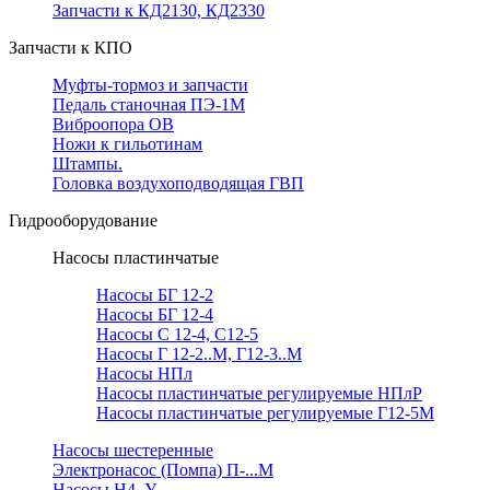
Запчасти к КД2130, КД2330
Запчасти к КПО
Муфты-тормоз и запчасти
Педаль станочная ПЭ-1М
Виброопора ОВ
Ножи к гильотинам
Штампы.
Головка воздухоподводящая ГВП
Гидрооборудование
Насосы пластинчатые
Насосы БГ 12-2
Насосы БГ 12-4
Насосы С 12-4, С12-5
Насосы Г 12-2..М, Г12-3..М
Насосы НПл
Насосы пластинчатые регулируемые НПлР
Насосы пластинчатые регулируемые Г12-5М
Насосы шестеренные
Электронасос (Помпа) П-...М
Насосы Н4..У