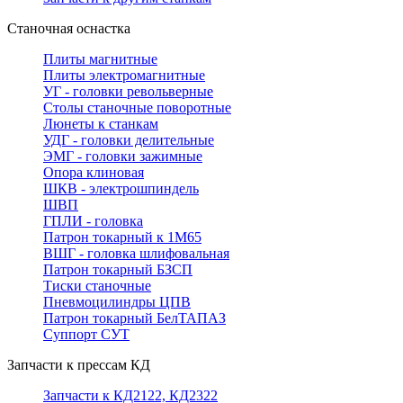
Станочная оснастка
Плиты магнитные
Плиты электромагнитные
УГ - головки револьверные
Столы станочные поворотные
Люнеты к станкам
УДГ - головки делительные
ЭМГ - головки зажимные
Опора клиновая
ШКВ - электрошпиндель
ШВП
ГПЛИ - головка
Патрон токарный к 1М65
ВШГ - головка шлифовальная
Патрон токарный БЗСП
Тиски станочные
Пневмоцилиндры ЦПВ
Патрон токарный БелТАПАЗ
Суппорт СУТ
Запчасти к прессам КД
Запчасти к КД2122, КД2322