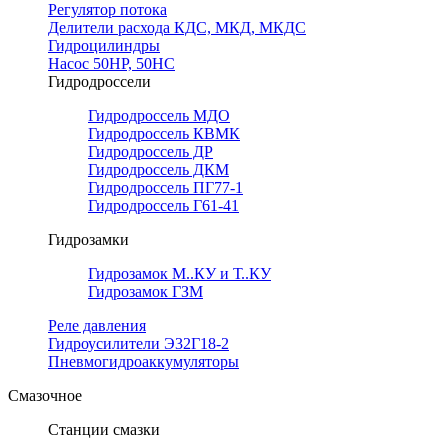
Регулятор потока
Делители расхода КДС, МКД, МКДС
Гидроцилиндры
Насос 50НР, 50НС
Гидродроссели
Гидродроссель МДО
Гидродроссель КВМК
Гидродроссель ДР
Гидродроссель ДКМ
Гидродроссель ПГ77-1
Гидродроссель Г61-41
Гидрозамки
Гидрозамок М..КУ и Т..КУ
Гидрозамок ГЗМ
Реле давления
Гидроусилители Э32Г18-2
Пневмогидроаккумуляторы
Смазочное
Станции смазки