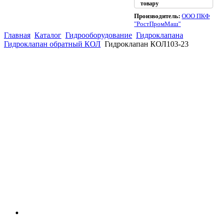
товару
Производитель:
ООО ПКФ
"РостПромМаш"
Главная
Каталог
Гидрооборудование
Гидроклапана
Гидроклапан обратный КОЛ
Гидроклапан КОЛ103-23
(863)
226-93-
59
(863)
226-93-
80