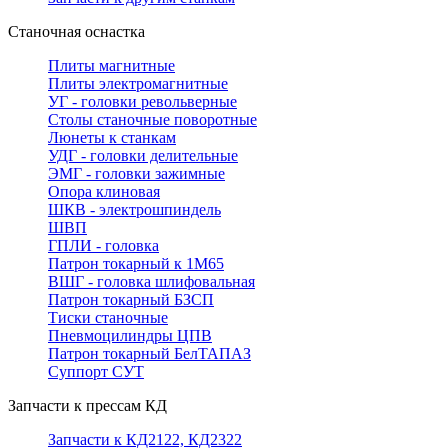
Станочная оснастка
Плиты магнитные
Плиты электромагнитные
УГ - головки револьверные
Столы станочные поворотные
Люнеты к станкам
УДГ - головки делительные
ЭМГ - головки зажимные
Опора клиновая
ШКВ - электрошпиндель
ШВП
ГПЛИ - головка
Патрон токарный к 1М65
ВШГ - головка шлифовальная
Патрон токарный БЗСП
Тиски станочные
Пневмоцилиндры ЦПВ
Патрон токарный БелТАПАЗ
Суппорт СУТ
Запчасти к прессам КД
Запчасти к КД2122, КД2322