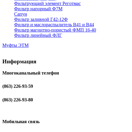
Фильтрующий элемент Реготмас
Фильтр напорный Ф7М
Сапун
Фильтр заливной Г42-12Ф
Фильтр и маслораспылитель В41 и В44
Фильтр магнитно-пористый ФМП 16-40
Фильтр линейный ФЛГ
Муфты ЭТМ
Информация
Многоканальный телефон
(863) 226-93-59
(863) 226-93-80
Мобильная связь