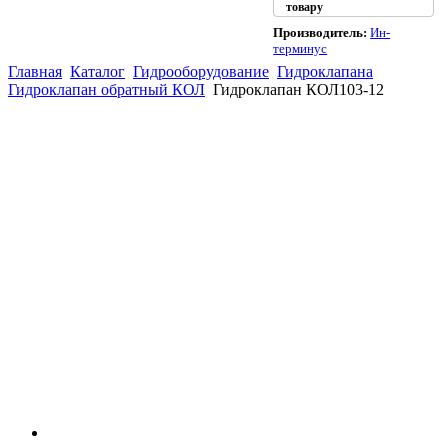
товару
Производитель:
Ин-
терминус
Главная
Каталог
Гидрооборудование
Гидроклапана
Гидроклапан обратный КОЛ
Гидроклапан КОЛ103-12
(863)
226-93-
59
(863)
226-93-
80