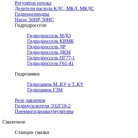
Регулятор потока
Делители расхода КДС, МКД, МКДС
Гидроцилиндры
Насос 50НР, 50НС
Гидродроссели
Гидродроссель МДО
Гидродроссель КВМК
Гидродроссель ДР
Гидродроссель ДКМ
Гидродроссель ПГ77-1
Гидродроссель Г61-41
Гидрозамки
Гидрозамок М..КУ и Т..КУ
Гидрозамок ГЗМ
Реле давления
Гидроусилители Э32Г18-2
Пневмогидроаккумуляторы
Смазочное
Станции смазки