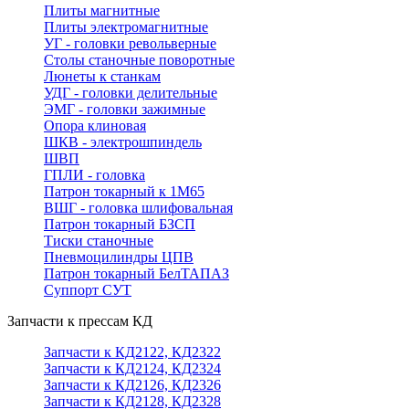
Плиты магнитные
Плиты электромагнитные
УГ - головки револьверные
Столы станочные поворотные
Люнеты к станкам
УДГ - головки делительные
ЭМГ - головки зажимные
Опора клиновая
ШКВ - электрошпиндель
ШВП
ГПЛИ - головка
Патрон токарный к 1М65
ВШГ - головка шлифовальная
Патрон токарный БЗСП
Тиски станочные
Пневмоцилиндры ЦПВ
Патрон токарный БелТАПАЗ
Суппорт СУТ
Запчасти к прессам КД
Запчасти к КД2122, КД2322
Запчасти к КД2124, КД2324
Запчасти к КД2126, КД2326
Запчасти к КД2128, КД2328