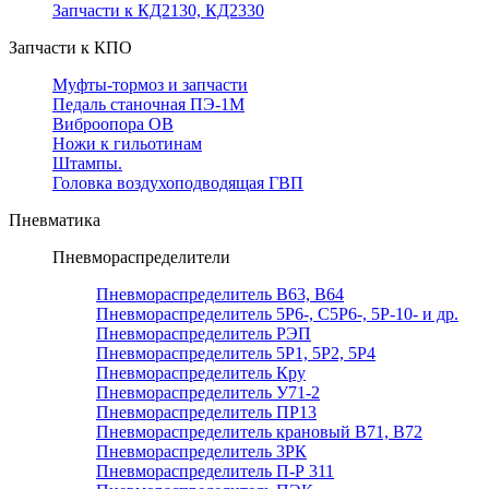
Запчасти к КД2130, КД2330
Запчасти к КПО
Муфты-тормоз и запчасти
Педаль станочная ПЭ-1М
Виброопора ОВ
Ножи к гильотинам
Штампы.
Головка воздухоподводящая ГВП
Пневматика
Пневмораспределители
Пневмораспределитель В63, В64
Пневмораспределитель 5Р6-, С5Р6-, 5Р-10- и др.
Пневмораспределитель РЭП
Пневмораспределитель 5Р1, 5Р2, 5Р4
Пневмораспределитель Кру
Пневмораспределитель У71-2
Пневмораспределитель ПР13
Пневмораспределитель крановый В71, В72
Пневмораспределитель 3РК
Пневмораспределитель П-Р 311