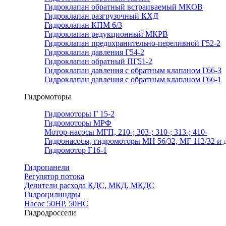
Гидроклапан обратный встраиваемый МКОВ
Гидроклапан разгрузочный КХД
Гидроклапан КПМ 6/3
Гидроклапан редукционный МКРВ
Гидроклапан предохранительно-переливной Г52-2
Гидроклапан давления Г54-2
Гидроклапан обратный ПГ51-2
Гидроклапан давления с обратным клапаном Г66-3
Гидроклапан давления с обратным клапаном Г66-1
Гидромоторы
Гидромоторы Г 15-2
Гидромоторы МРФ
Мотор-насосы МГП, 210-; 303-; 310-; 313-; 410-
Гидронасосы, гидромоторы МН 56/32, МГ 112/32 и д
Гидромотор Г16-1
Гидропанели
Регулятор потока
Делители расхода КДС, МКД, МКДС
Гидроцилиндры
Насос 50НР, 50НС
Гидродроссели