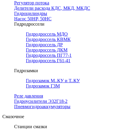
Регулятор потока
Делители расхода КДС, МКД, МКДС
Гидроцилиндры
Насос 50НР, 50НС
Гидродроссели
Гидродроссель МДО
Гидродроссель КВМК
Гидродроссель ДР
Гидродроссель ДКМ
Гидродроссель ПГ77-1
Гидродроссель Г61-41
Гидрозамки
Гидрозамок М..КУ и Т..КУ
Гидрозамок ГЗМ
Реле давления
Гидроусилители Э32Г18-2
Пневмогидроаккумуляторы
Смазочное
Станции смазки