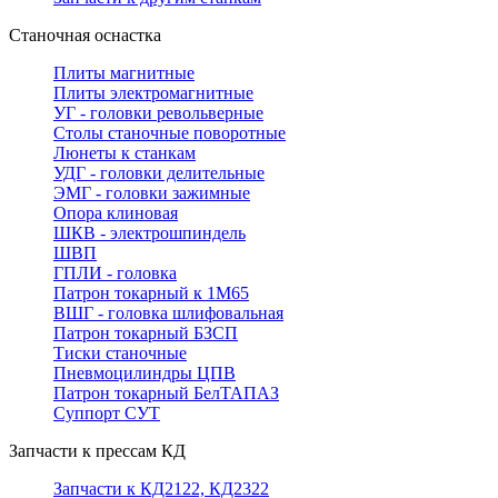
Станочная оснастка
Плиты магнитные
Плиты электромагнитные
УГ - головки револьверные
Столы станочные поворотные
Люнеты к станкам
УДГ - головки делительные
ЭМГ - головки зажимные
Опора клиновая
ШКВ - электрошпиндель
ШВП
ГПЛИ - головка
Патрон токарный к 1М65
ВШГ - головка шлифовальная
Патрон токарный БЗСП
Тиски станочные
Пневмоцилиндры ЦПВ
Патрон токарный БелТАПАЗ
Суппорт СУТ
Запчасти к прессам КД
Запчасти к КД2122, КД2322