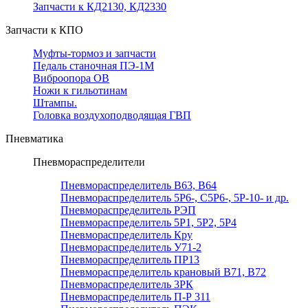
Запчасти к КД2130, КД2330
Запчасти к КПО
Муфты-тормоз и запчасти
Педаль станочная ПЭ-1М
Виброопора ОВ
Ножи к гильотинам
Штампы.
Головка воздухоподводящая ГВП
Пневматика
Пневмораспределители
Пневмораспределитель В63, В64
Пневмораспределитель 5Р6-, С5Р6-, 5Р-10- и др.
Пневмораспределитель РЭП
Пневмораспределитель 5Р1, 5Р2, 5Р4
Пневмораспределитель Кру
Пневмораспределитель У71-2
Пневмораспределитель ПР13
Пневмораспределитель крановый В71, В72
Пневмораспределитель 3РК
Пневмораспределитель П-Р 311