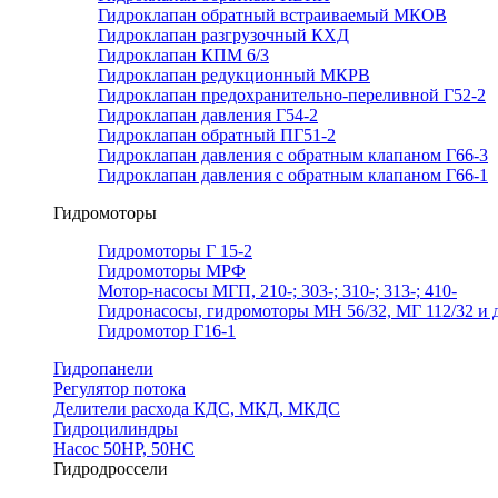
Гидроклапан обратный встраиваемый МКОВ
Гидроклапан разгрузочный КХД
Гидроклапан КПМ 6/3
Гидроклапан редукционный МКРВ
Гидроклапан предохранительно-переливной Г52-2
Гидроклапан давления Г54-2
Гидроклапан обратный ПГ51-2
Гидроклапан давления с обратным клапаном Г66-3
Гидроклапан давления с обратным клапаном Г66-1
Гидромоторы
Гидромоторы Г 15-2
Гидромоторы МРФ
Мотор-насосы МГП, 210-; 303-; 310-; 313-; 410-
Гидронасосы, гидромоторы МН 56/32, МГ 112/32 и д
Гидромотор Г16-1
Гидропанели
Регулятор потока
Делители расхода КДС, МКД, МКДС
Гидроцилиндры
Насос 50НР, 50НС
Гидродроссели