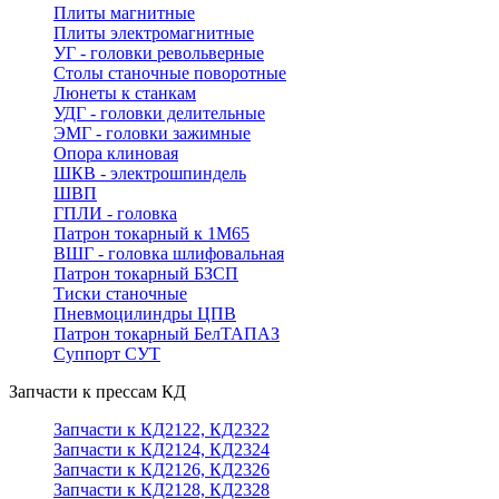
Плиты магнитные
Плиты электромагнитные
УГ - головки револьверные
Столы станочные поворотные
Люнеты к станкам
УДГ - головки делительные
ЭМГ - головки зажимные
Опора клиновая
ШКВ - электрошпиндель
ШВП
ГПЛИ - головка
Патрон токарный к 1М65
ВШГ - головка шлифовальная
Патрон токарный БЗСП
Тиски станочные
Пневмоцилиндры ЦПВ
Патрон токарный БелТАПАЗ
Суппорт СУТ
Запчасти к прессам КД
Запчасти к КД2122, КД2322
Запчасти к КД2124, КД2324
Запчасти к КД2126, КД2326
Запчасти к КД2128, КД2328