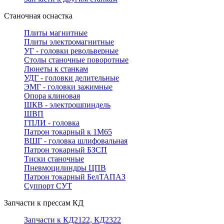
Станочная оснастка
Плиты магнитные
Плиты электромагнитные
УГ - головки револьверные
Столы станочные поворотные
Люнеты к станкам
УДГ - головки делительные
ЭМГ - головки зажимные
Опора клиновая
ШКВ - электрошпиндель
ШВП
ГПЛИ - головка
Патрон токарный к 1М65
ВШГ - головка шлифовальная
Патрон токарный БЗСП
Тиски станочные
Пневмоцилиндры ЦПВ
Патрон токарный БелТАПАЗ
Суппорт СУТ
Запчасти к прессам КД
Запчасти к КД2122, КД2322