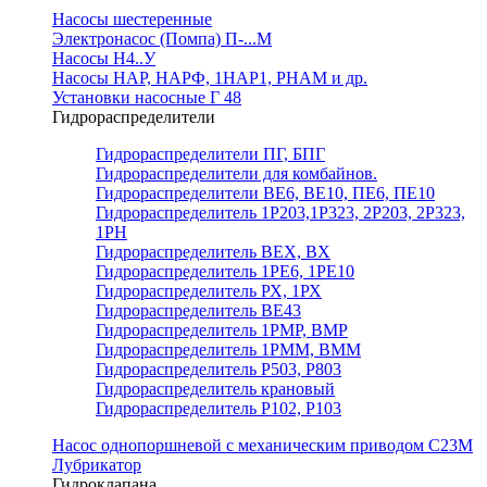
Насосы шестеренные
Электронасос (Помпа) П-...М
Насосы Н4..У
Насосы НАР, НАРФ, 1НАР1, РНАМ и др.
Установки насосные Г 48
Гидрораспределители
Гидрораспределители ПГ, БПГ
Гидрораспределители для комбайнов.
Гидрораспределители ВЕ6, ВЕ10, ПЕ6, ПЕ10
Гидрораспределитель 1Р203,1Р323, 2Р203, 2Р323,
1РН
Гидрораспределитель ВЕХ, ВХ
Гидрораспределитель 1РЕ6, 1РЕ10
Гидрораспределитель РХ, 1РХ
Гидрораспределитель ВЕ43
Гидрораспределитель 1РМР, ВМР
Гидрораспределитель 1РММ, ВММ
Гидрораспределитель Р503, Р803
Гидрораспределитель крановый
Гидрораспределитель Р102, Р103
Насос однопоршневой с механическим приводом С23М
Лубрикатор
Гидроклапана