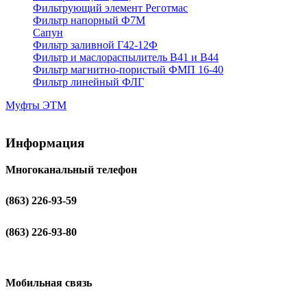
Фильтрующий элемент Реготмас
Фильтр напорный Ф7М
Сапун
Фильтр заливной Г42-12Ф
Фильтр и маслораспылитель В41 и В44
Фильтр магнитно-пористый ФМП 16-40
Фильтр линейный ФЛГ
Муфты ЭТМ
Информация
Многоканальный телефон
(863) 226-93-59
(863) 226-93-80
Мобильная связь