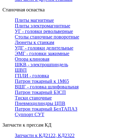
Станочная оснастка
Плиты магнитные
Плиты электромагнитные
УГ - головки револьверные
Столы станочные поворотные
Люнеты к станкам
УДГ - головки делительные
ЭМГ - головки зажимные
Опора клиновая
ШКВ - электрошпиндель
ШВП
ГПЛИ - головка
Патрон токарный к 1М65
ВШГ - головка шлифовальная
Патрон токарный БЗСП
Тиски станочные
Пневмоцилиндры ЦПВ
Патрон токарный БелТАПАЗ
Суппорт СУТ
Запчасти к прессам КД
Запчасти к КД2122, КД2322