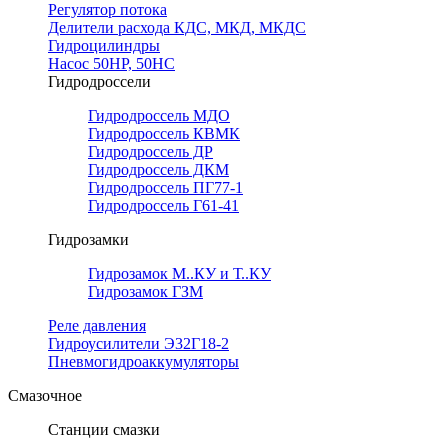
Регулятор потока
Делители расхода КДС, МКД, МКДС
Гидроцилиндры
Насос 50НР, 50НС
Гидродроссели
Гидродроссель МДО
Гидродроссель КВМК
Гидродроссель ДР
Гидродроссель ДКМ
Гидродроссель ПГ77-1
Гидродроссель Г61-41
Гидрозамки
Гидрозамок М..КУ и Т..КУ
Гидрозамок ГЗМ
Реле давления
Гидроусилители Э32Г18-2
Пневмогидроаккумуляторы
Смазочное
Станции смазки