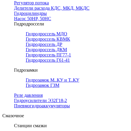
Регулятор потока
Делители расхода КДС, МКД, МКДС
Гидроцилиндры
Насос 50НР, 50НС
Гидродроссели
Гидродроссель МДО
Гидродроссель КВМК
Гидродроссель ДР
Гидродроссель ДКМ
Гидродроссель ПГ77-1
Гидродроссель Г61-41
Гидрозамки
Гидрозамок М..КУ и Т..КУ
Гидрозамок ГЗМ
Реле давления
Гидроусилители Э32Г18-2
Пневмогидроаккумуляторы
Смазочное
Станции смазки