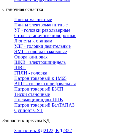
Станочная оснастка
Плиты магнитные
Плиты электромагнитные
УГ - головки револьверные
Столы станочные поворотные
Люнеты к станкам
УДГ - головки делительные
ЭМГ - головки зажимные
Опора клиновая
ШКВ - электрошпиндель
ШВП
ГПЛИ - головка
Патрон токарный к 1М65
ВШГ - головка шлифовальная
Патрон токарный БЗСП
Тиски станочные
Пневмоцилиндры ЦПВ
Патрон токарный БелТАПАЗ
Суппорт СУТ
Запчасти к прессам КД
Запчасти к КД2122, КД2322