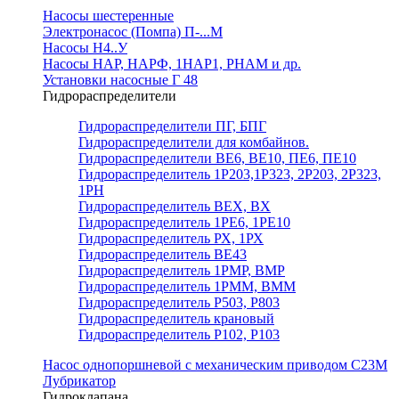
Насосы шестеренные
Электронасос (Помпа) П-...М
Насосы Н4..У
Насосы НАР, НАРФ, 1НАР1, РНАМ и др.
Установки насосные Г 48
Гидрораспределители
Гидрораспределители ПГ, БПГ
Гидрораспределители для комбайнов.
Гидрораспределители ВЕ6, ВЕ10, ПЕ6, ПЕ10
Гидрораспределитель 1Р203,1Р323, 2Р203, 2Р323,
1РН
Гидрораспределитель ВЕХ, ВХ
Гидрораспределитель 1РЕ6, 1РЕ10
Гидрораспределитель РХ, 1РХ
Гидрораспределитель ВЕ43
Гидрораспределитель 1РМР, ВМР
Гидрораспределитель 1РММ, ВММ
Гидрораспределитель Р503, Р803
Гидрораспределитель крановый
Гидрораспределитель Р102, Р103
Насос однопоршневой с механическим приводом С23М
Лубрикатор
Гидроклапана