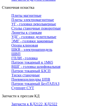
Станочная оснастка
Плиты магнитные
Плиты электромагнитные
УГ - головки револьверные
Столы станочные поворотные
Люнеты к станкам
УДГ - головки делительные
ЭМГ - головки зажимные
Опора клиновая
ШКВ - электрошпиндель
ШВП
ГПЛИ - головка
Патрон токарный к 1М65
ВШГ - головка шлифовальная
Патрон токарный БЗСП
Тиски станочные
Пневмоцилиндры ЦПВ
Патрон токарный БелТАПАЗ
Суппорт СУТ
Запчасти к прессам КД
Запчасти к КД2122, КД2322