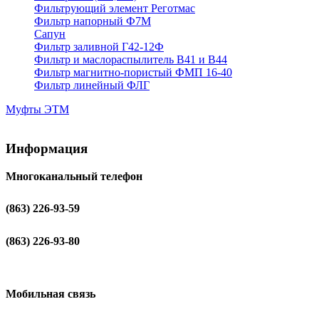
Фильтрующий элемент Реготмас
Фильтр напорный Ф7М
Сапун
Фильтр заливной Г42-12Ф
Фильтр и маслораспылитель В41 и В44
Фильтр магнитно-пористый ФМП 16-40
Фильтр линейный ФЛГ
Муфты ЭТМ
Информация
Многоканальный телефон
(863) 226-93-59
(863) 226-93-80
Мобильная связь