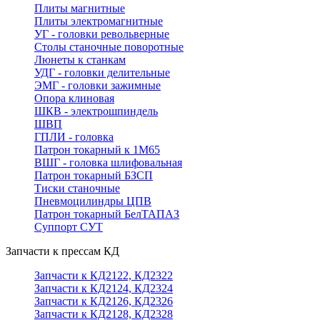
Плиты магнитные
Плиты электромагнитные
УГ - головки револьверные
Столы станочные поворотные
Люнеты к станкам
УДГ - головки делительные
ЭМГ - головки зажимные
Опора клиновая
ШКВ - электрошпиндель
ШВП
ГПЛИ - головка
Патрон токарный к 1М65
ВШГ - головка шлифовальная
Патрон токарный БЗСП
Тиски станочные
Пневмоцилиндры ЦПВ
Патрон токарный БелТАПАЗ
Суппорт СУТ
Запчасти к прессам КД
Запчасти к КД2122, КД2322
Запчасти к КД2124, КД2324
Запчасти к КД2126, КД2326
Запчасти к КД2128, КД2328