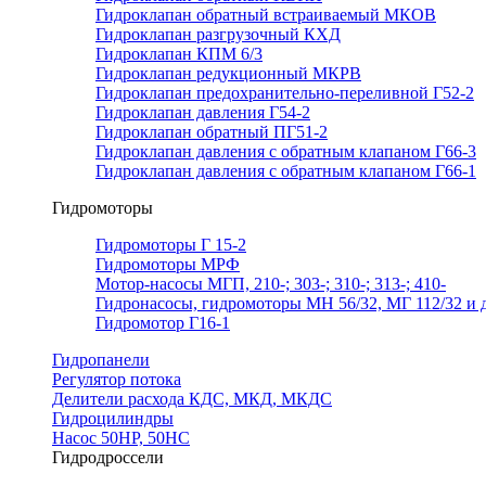
Гидроклапан обратный встраиваемый МКОВ
Гидроклапан разгрузочный КХД
Гидроклапан КПМ 6/3
Гидроклапан редукционный МКРВ
Гидроклапан предохранительно-переливной Г52-2
Гидроклапан давления Г54-2
Гидроклапан обратный ПГ51-2
Гидроклапан давления с обратным клапаном Г66-3
Гидроклапан давления с обратным клапаном Г66-1
Гидромоторы
Гидромоторы Г 15-2
Гидромоторы МРФ
Мотор-насосы МГП, 210-; 303-; 310-; 313-; 410-
Гидронасосы, гидромоторы МН 56/32, МГ 112/32 и д
Гидромотор Г16-1
Гидропанели
Регулятор потока
Делители расхода КДС, МКД, МКДС
Гидроцилиндры
Насос 50НР, 50НС
Гидродроссели