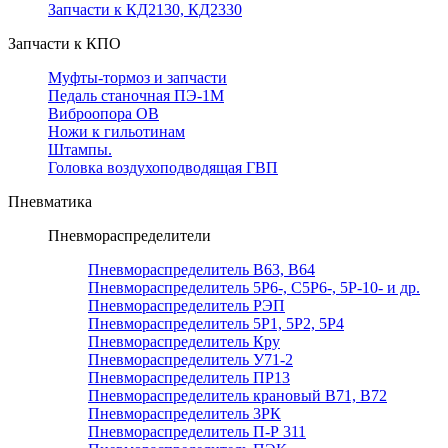
Запчасти к КД2130, КД2330
Запчасти к КПО
Муфты-тормоз и запчасти
Педаль станочная ПЭ-1М
Виброопора ОВ
Ножи к гильотинам
Штампы.
Головка воздухоподводящая ГВП
Пневматика
Пневмораспределители
Пневмораспределитель В63, В64
Пневмораспределитель 5Р6-, С5Р6-, 5Р-10- и др.
Пневмораспределитель РЭП
Пневмораспределитель 5Р1, 5Р2, 5Р4
Пневмораспределитель Кру
Пневмораспределитель У71-2
Пневмораспределитель ПР13
Пневмораспределитель крановый В71, В72
Пневмораспределитель 3РК
Пневмораспределитель П-Р 311